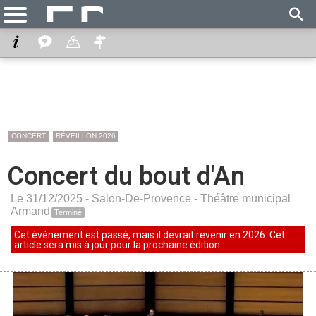
CONCERT
RÉVEILLON 2026
Concert du bout d'An
Le 31/12/2025 -
Salon-De-Provence
-
Théâtre municipal
Armand
Terminé
Cet événement est passé, mais il devrait revenir en 2026. Cet
article sera mis à jour pour la prochaine édition.