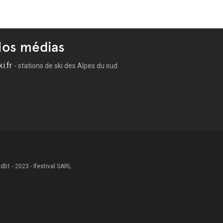
os médias
ki.fr
- stations de ski des Alpes du sud
 .db1 - 2023 - Ifestival SARL