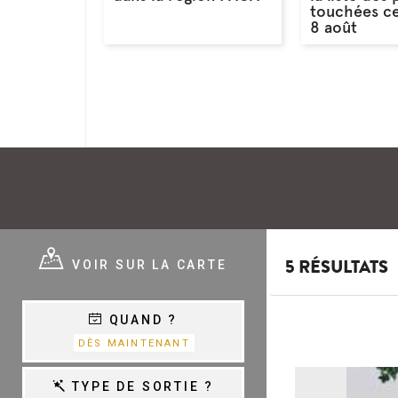
touchées c
8 août
E ?
VOIR SUR LA CARTE
5 RÉSULTATS
QUAND ?
E
VARIÉTÉ,
DÈS MAINTENANT
CHANSON &
COM.MUSICALES
E
TYPE DE SORTIE ?