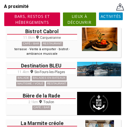
A proximité
BARS, RESTOS ET
LIEUX À
ACTIVITÉS
HÉBERGEMENTS
DÉCOUVRIR
Bistrot Cabrol
11.8km
Carqueiranne
CAFÉ / BAR
RESTAURANT
terrasse
-
Vente à emporter
-
bistrot
-
ambiance musicale
Destination BLEU
11.4km
Six-Fours-les-Plages
BALADE
BALADES EN BATEAUX
NAUTISME / VOILE
RESTAURANT
Bière de la Rade
2.1km
Toulon
CAFÉ / BAR
La Marmite créole