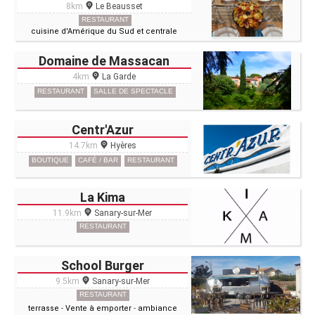
8km
Le Beausset
RESTAURANT
cuisine d'Amérique du Sud et centrale
Domaine de Massacan
4km
La Garde
RESTAURANT
SALLE DE SPECTACLE
Centr'Azur
14.7km
Hyères
BOUTIQUE
CAFÉ / BAR
RESTAURANT
La Kima
11.9km
Sanary-sur-Mer
RESTAURANT
School Burger
9.5km
Sanary-sur-Mer
RESTAURANT
terrasse
-
Vente à emporter
-
ambiance