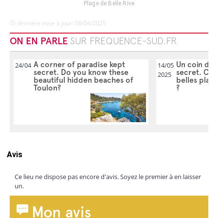
Plage de Belle Rive
dernière mise à jour: 08/04/2025
ON EN PARLE
SUR FREQUENCE-SUD.FR
A corner of paradise kept
Un coin de 
24/04
14/05
secret. Do you know these
secret. Con
2025
beautiful hidden beaches of
belles plag
Toulon?
?
Avis
Ce lieu ne dispose pas encore d'avis. Soyez le premier à en laisser
un.
Mon avis