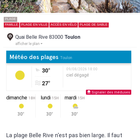
PLAGE
FAMILLE
PLAGE EN VILLE
ACCÈS EN VÉLO
PLAGE DE SABLE
Quai Belle Rive 83000
Toulon
afficher le plan
Météo des plages
Toulon
09/08/2026 18:00
30°
ciel dégagé
27°
Signaler des méduses
dimanche
lundi
mardi
18H
15H
15H
30°
30°
30°
La plage Belle Rive n'est pas bien large. Il faut