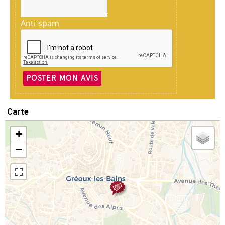
Anti-spam
POSTER MON AVIS
Carte
+
−