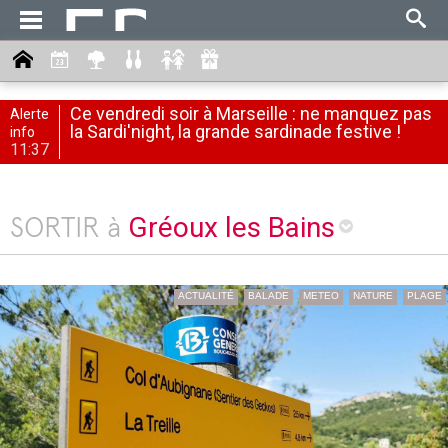
Ce vendredi soir à Marseille : ne manquez pas
Alerte
la Sardi'night, la grande sardinade festive !
info
11:37
Gréoux les Bains
SORTIR à
ACTUALITÉ
BALADE
METEO
NATURE
PLAGE