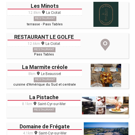
Les Minots
12.8km
La Ciotat
RESTAURANT
terrasse
-
Pass Tables
RESTAURANT LE GOLFE
12.6km
La Ciotat
RESTAURANT
Pass Tables
La Marmite créole
8km
Le Beausset
RESTAURANT
cuisine d'Amérique du Sud et centrale
La Pistache
8.1km
Saint-Cyr-sur-Mer
RESTAURANT
Domaine de Frégate
4.1km
Saint-Cyr-sur-Mer