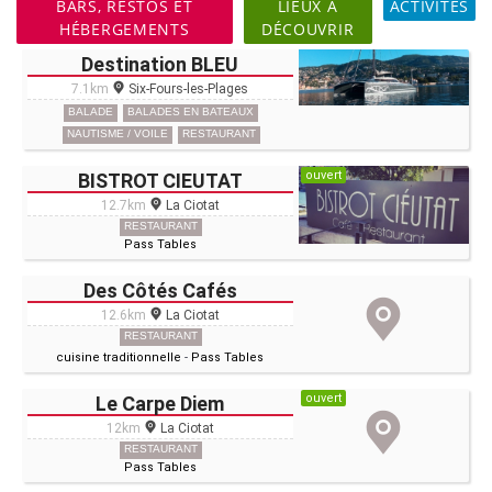
BARS, RESTOS ET
LIEUX À
ACTIVITÉS
HÉBERGEMENTS
DÉCOUVRIR
Destination BLEU
7.1km
Six-Fours-les-Plages
BALADE
BALADES EN BATEAUX
NAUTISME / VOILE
RESTAURANT
ouvert
BISTROT CIEUTAT
12.7km
La Ciotat
RESTAURANT
Pass Tables
Des Côtés Cafés
12.6km
La Ciotat
RESTAURANT
cuisine traditionnelle
-
Pass Tables
ouvert
Le Carpe Diem
12km
La Ciotat
RESTAURANT
Pass Tables