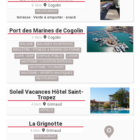
8.5km
Cogolin
RESTAURANT
terrasse
-
Vente à emporter
-
snack
Port des Marines de Cogolin
3.9km
Cogolin
BALADE
BALADES EN BATEAUX
BIEN ÊTRE / FITNESS & REMISE EN FORME
CAFÉ / BAR
ESPACE PUBLIC
LOISIR
NAUTISME / LOCATION BATEAUX
NAUTISME / PLONGÉE
NAUTISME / SPORTS NAUTIQUES
RESTAURANT
Soleil Vacances Hôtel Saint-
Tropez
4.6km
Grimaud
HÔTELS
La Grignotte
4.6km
Grimaud
RESTAURANT