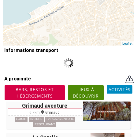
Leaflet
Informations transport
A proximité
BARS, RESTOS ET
LIEUX À
ACTIVITÉS
HÉBERGEMENTS
DÉCOUVRIR
Grimaud aventure
6.7km
Grimaud
LOISIR
NATURE
PARCS AVENTURE
RESTAURANT