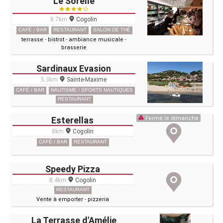
Le Sorelle
8.7km
Cogolin
CAFÉ / BAR
RESTAURANT
SALON DE THÉ
terrasse
-
bistrot
-
ambiance musicale
-
brasserie
Sardinaux Evasion
5.3km
Sainte-Maxime
CAFÉ / BAR
NAUTISME / SPORTS NAUTIQUES
RESTAURANT
Esterellas
Fermé le dimanche
8km
Cogolin
CAFÉ / BAR
RESTAURANT
Speedy Pizza
8.4km
Cogolin
RESTAURANT
Vente à emporter
-
pizzeria
La Terrasse d'Amélie