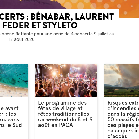
ERTS : BÉNABAR, LAURENT
 FEDER ET STYLETO
scène flottante pour une série de 4 concerts 9 juillet au
13 août 2026.
Le programme des
Risques ext
le avant
fêtes de village et
d'incendies 
r : les
fêtes traditionnelles
dans la régi
 ou sans
ce weekend du 8 et 9
50 massifs 
s le Sud-
août en PACA
des plages e
calanques in
d'accès