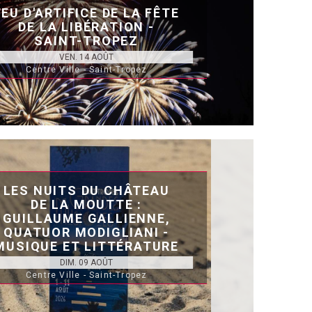
FEU D'ARTIFICE DE LA FÊTE
DE LA LIBÉRATION -
SAINT-TROPEZ
VEN. 14 AOÛT
Centre Ville - Saint-Tropez
LES NUITS DU CHÂTEAU
DE LA MOUTTE :
GUILLAUME GALLIENNE,
QUATUOR MODIGLIANI -
MUSIQUE ET LITTÉRATURE
DIM. 09 AOÛT
Centre Ville - Saint-Tropez