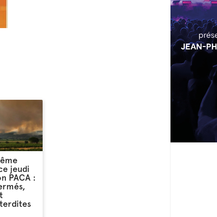
rême
ce jeudi
on PACA :
fermés,
t
terdites