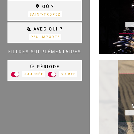
THÉÂTRE
OÙ ?
S
D
SAINT-TROPEZ
AVEC QUI ?
PEU IMPORTE
TOUTES LES
CATÉGORIES
FILTRES SUPPLÉMENTAIRES
PÉRIODE
JOURNÉE
SOIRÉE