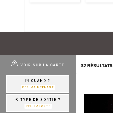
E ?
VOIR SUR LA CARTE
32 RÉSULTATS
QUAND ?
E
VARIÉTÉ,
DÈS MAINTENANT
CHANSON &
COM.MUSICALES
E
TYPE DE SORTIE ?
PEU IMPORTE