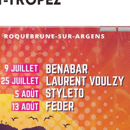
T-TROPEZ
CONCERT
FESTIV