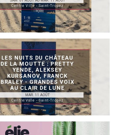
SAM. 01 AOÛT AU MAR. 11 AOÛT
Centre Ville - Saint-Tropez
LES NUITS DU CHÂTEAU
DE LA MOUTTE : PRETTY
YENDE, ALEKSEY
KURSANOV, FRANCK
BRALEY - GRANDES VOIX
AU CLAIR DE LUNE
MAR. 11 AOÛT
Centre Ville - Saint-Tropez