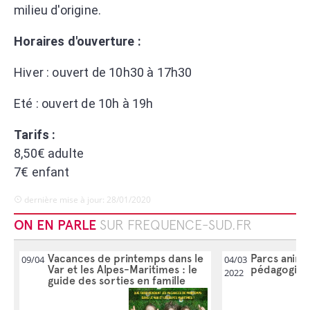
milieu d'origine.
Horaires d'ouverture :
Hiver : ouvert de 10h30 à 17h30
Eté : ouvert de 10h à 19h
Tarifs :
8,50€ adulte
7€ enfant
dernière mise à jour: 28/01/2020
ON EN PARLE
SUR FREQUENCE-SUD.FR
Vacances de printemps dans le
Parcs anima
09/04
04/03
Var et les Alpes-Maritimes : le
pédagogique
2022
guide des sorties en famille