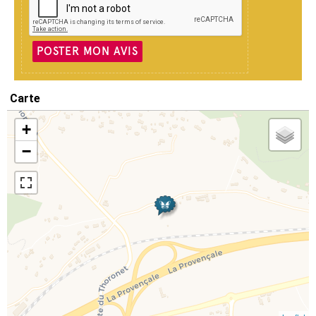
POSTER MON AVIS
Carte
+
−