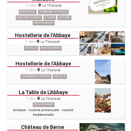
10.8km
Le Thoronet
BOUTIQUE
DOMAINE VITICOLE
ESCAPE GAMES
LOISIR
NATURE
RESTAURANT
Hostellerie de l'Abbaye
7.3km
Le Thoronet
HÔTELS
RESTAURANT
Hostellerie de l'Abbaye
7.3km
Le Thoronet
CHAMBRE D'HÔTES
HÔTELS
La Table de L'Abbaye
7.3km
Le Thoronet
RESTAURANT
terrasse
-
cuisine provençale
-
cuisine
traditionnelle
Château de Berne