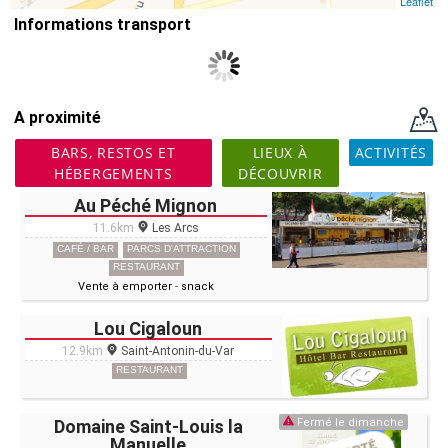
Leaflet
Informations transport
A proximité
BARS, RESTOS ET
LIEUX À
ACTIVITÉS
HÉBERGEMENTS
DÉCOUVRIR
Au Péché Mignon
11.6km
Les Arcs
CAFÉ / BAR
PARCS D'ATTRACTION
RESTAURANT
Vente à emporter
-
snack
Lou Cigaloun
12.9km
Saint-Antonin-du-Var
RESTAURANT
Domaine Saint-Louis la
Fermé le dimanche
Manuelle