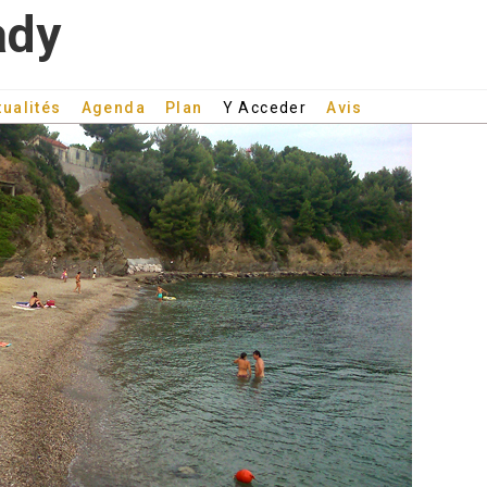
ady
tualités
Agenda
Plan
Y Acceder
Avis