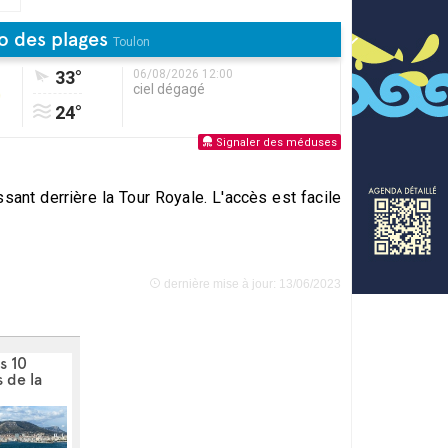
o des plages
Toulon
33°
06/08/2026 12:00
ciel dégagé
24°
Signaler des méduses
sant derrière la Tour Royale. L'accès est facile
dernière mise à jour: 13/06/2023
s 10
 de la