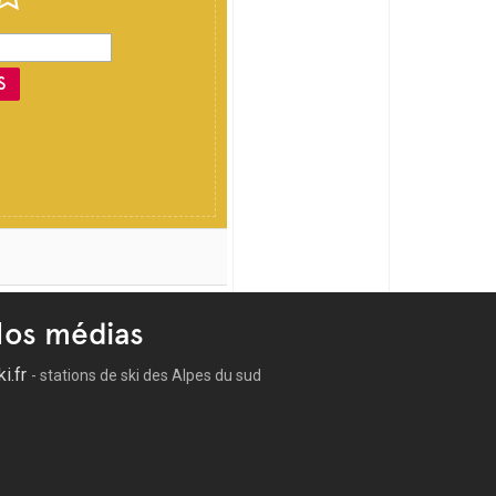
S
os médias
ki.fr
- stations de ski des Alpes du sud