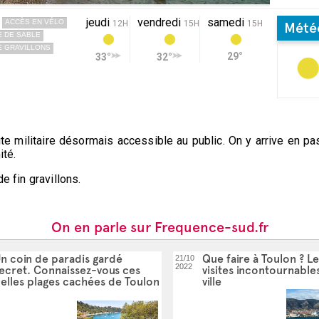
jeudi
vendredi
samedi
ACCÈS EN VÉLO
12H
15H
15H
Mété
 DE SABLE
E GRAVILLONS
29°
33°
32°
e militaire désormais accessible au public. On y arrive en pas
ité.
e fin gravillons.
On en parle sur Frequence-sud.fr
n coin de paradis gardé
Que faire à Toulon ? Le
21/10
2022
ecret. Connaissez-vous ces
visites incontournables
elles plages cachées de Toulon
ville