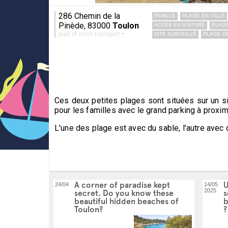
286 Chemin de la
FAMILLE
PLAGE EN VILLE
Pinède, 83000
Toulon
ACCÈS EN VOITURE
PLAGE
plan et infos transport
SITE SURVEILLÉ
PLAGE D
Ces deux petites plages sont situées sur un sit
pour les familles avec le grand parking à proxim
L'une des plage est avec du sable, l'autre avec d
A corner of paradise kept
U
24/04
14/05
2025
secret. Do you know these
s
beautiful hidden beaches of
b
Toulon?
?