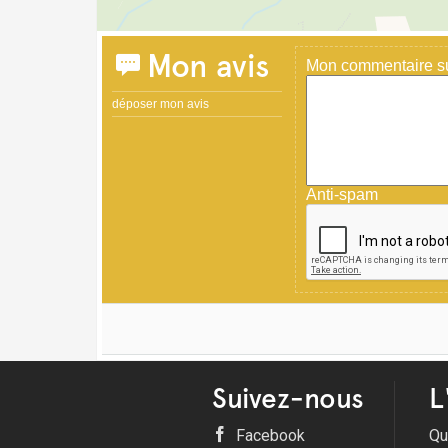
Mon avis
Mon commentaire sur
déposer mon avis
Anti-spam
Suivez-nous
L
Facebook
Qu