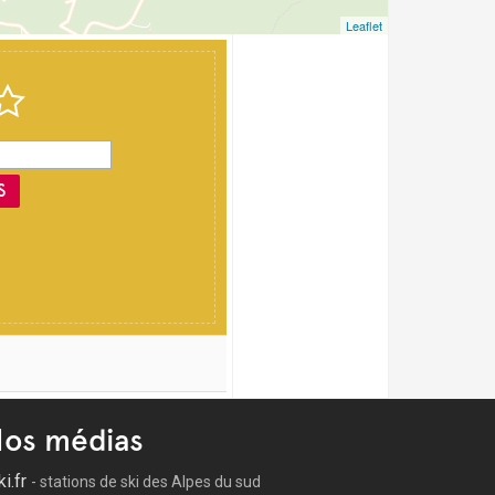
Leaflet
S
os médias
ki.fr
- stations de ski des Alpes du sud