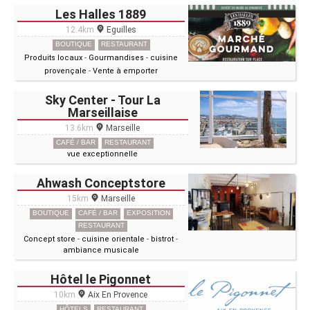
Les Halles 1889
12.4km
Eguilles
BOUTIQUE
RESTAURANT
Produits locaux
-
Gourmandises
-
cuisine
provençale
-
Vente à emporter
Sky Center - Tour La
Marseillaise
13.6km
Marseille
CAFÉ / BAR
RESTAURANT
vue exceptionnelle
Ahwash Conceptstore
15km
Marseille
BOUTIQUE
CAFÉ / BAR
EXPOSITION
RESTAURANT
Concept store
-
cuisine orientale
-
bistrot
-
ambiance musicale
Hôtel le Pigonnet
10km
Aix En Provence
HÔTELS
RESTAURANT