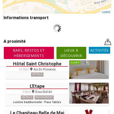
Leaflet
Informations transport
A proximité
BARS, RESTOS ET
LIEUX À
ACTIVITÉS
HÉBERGEMENTS
DÉCOUVRIR
ouvert
Hôtel Saint Christophe
10.9km
Aix En Provence
HÔTELS
L'Etape
2.8km
Bouc-Bel-Air
HÔTELS
RESTAURANT
cuisine traditionnelle
-
Pass Tables
Le Chapiteau Belle de Mai