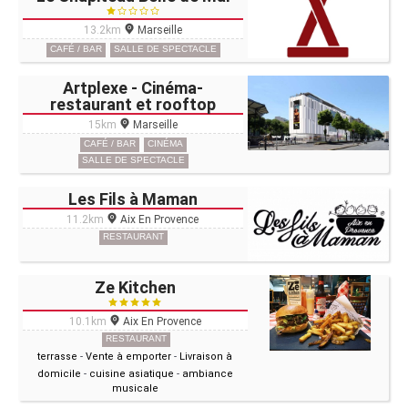
13.2km
Marseille
CAFÉ / BAR
SALLE DE SPECTACLE
Artplexe - Cinéma-
restaurant et rooftop
15km
Marseille
CAFÉ / BAR
CINÉMA
SALLE DE SPECTACLE
Les Fils à Maman
11.2km
Aix En Provence
RESTAURANT
Ze Kitchen
10.1km
Aix En Provence
RESTAURANT
terrasse
-
Vente à emporter
-
Livraison à
domicile
-
cuisine asiatique
-
ambiance
musicale