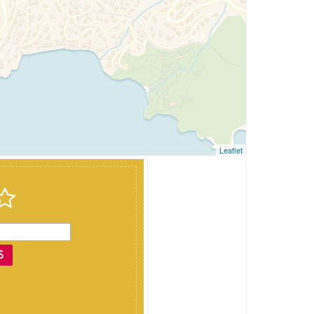
Leaflet
S