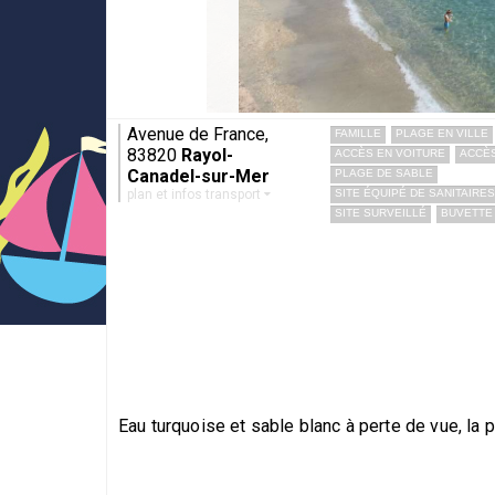
Avenue de France,
FAMILLE
PLAGE EN VILLE
83820
Rayol-
ACCÈS EN VOITURE
ACCÈS
Canadel-sur-Mer
PLAGE DE SABLE
plan et infos transport
SITE ÉQUIPÉ DE SANITAIRES
SITE SURVEILLÉ
BUVETTE
Eau turquoise et sable blanc à perte de vue, la p