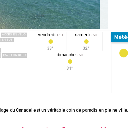
vendredi
samedi
ACCÈS EN VÉLO
15H
15H
Mété
 EN BUS
33°
32°
dimanche
15H
PAVILLON BLEU
31°
lage du Canadel est un véritable coin de paradis en pleine ville