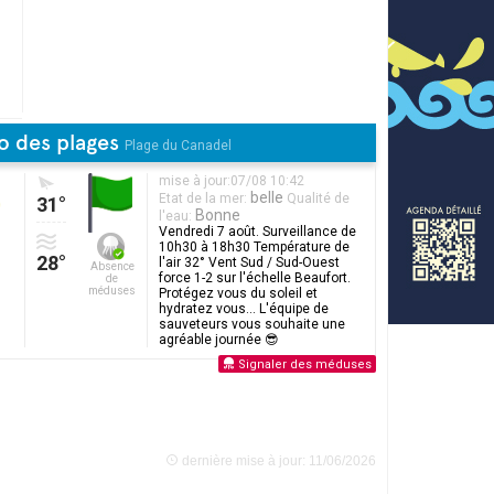
o des plages
Plage du Canadel
mise à jour:07/08 10:42
belle
Etat de la mer:
Qualité de
31°
Bonne
l'eau:
Vendredi 7 août. Surveillance de
10h30 à 18h30 Température de
28°
l'air 32° Vent Sud / Sud-Ouest
Absence
force 1-2 sur l'échelle Beaufort.
de
méduses
Protégez vous du soleil et
hydratez vous... L'équipe de
sauveteurs vous souhaite une
agréable journée 😎
Signaler des méduses
.
dernière mise à jour: 11/06/2026