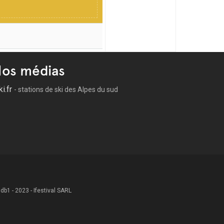
os médias
ki.fr
- stations de ski des Alpes du sud
 .db1 - 2023 - Ifestival SARL