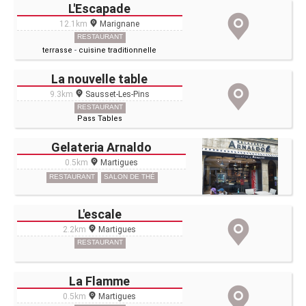
L'Escapade
12.1km
Marignane
RESTAURANT
terrasse
-
cuisine traditionnelle
La nouvelle table
9.3km
Sausset-Les-Pins
RESTAURANT
Pass Tables
Gelateria Arnaldo
0.5km
Martigues
RESTAURANT
SALON DE THÉ
L'escale
2.2km
Martigues
RESTAURANT
La Flamme
0.5km
Martigues