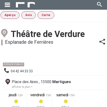
Aperçu
Avis
Carte
Théâtre de Verdure
Esplanade de Ferrières
ESPACE PUBLIC
04 42 44 33 33
Place des Aires , 13500
Martigues
afficher le plan
jeudi
vendredi
samedi
12H
15H
15H