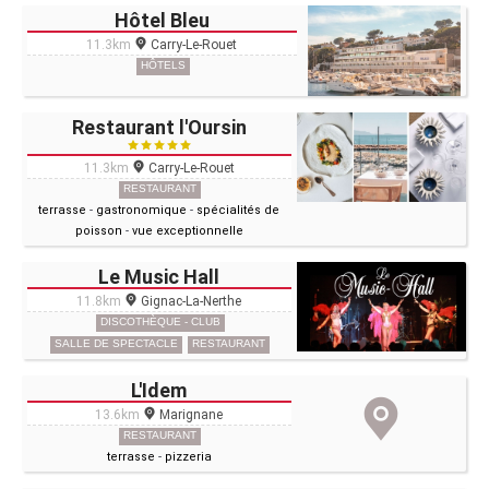
Hôtel Bleu
11.3km
Carry-Le-Rouet
HÔTELS
Restaurant l'Oursin
11.3km
Carry-Le-Rouet
RESTAURANT
terrasse
-
gastronomique
-
spécialités de
poisson
-
vue exceptionnelle
Le Music Hall
11.8km
Gignac-La-Nerthe
DISCOTHÈQUE - CLUB
SALLE DE SPECTACLE
RESTAURANT
L'Idem
13.6km
Marignane
RESTAURANT
terrasse
-
pizzeria