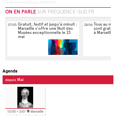
dernière mise à jour: 24/06/2025
ON EN PARLE
SUR FREQUENCE-SUD.FR
Gratuit, festif et jusqu'à minuit :
Tous au mus
07/05
28/04
Marseille s'offre une Nuit des
sont gratui
Musées exceptionnelle le 23
à Marseille
mai
Agenda
Mai
depuis
15/05 > 3/01
Marseille