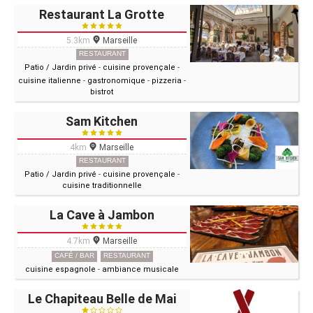
Restaurant La Grotte
5.3km
Marseille
RESTAURANT
Patio / Jardin privé
-
cuisine provençale
-
cuisine italienne
-
gastronomique
-
pizzeria
-
bistrot
Sam Kitchen
4km
Marseille
RESTAURANT
Patio / Jardin privé
-
cuisine provençale
-
cuisine traditionnelle
La Cave à Jambon
4.7km
Marseille
CAFÉ / BAR
RESTAURANT
cuisine espagnole
-
ambiance musicale
Le Chapiteau Belle de Mai