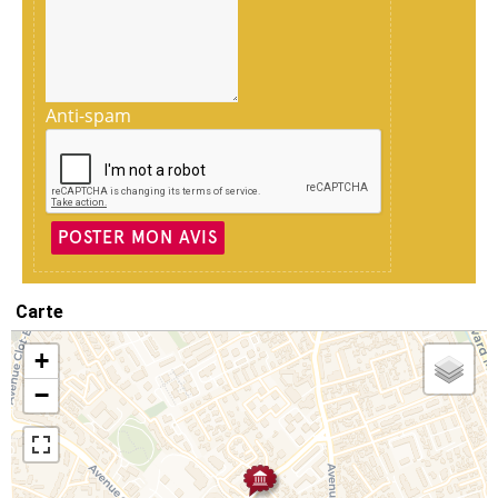
Anti-spam
POSTER MON AVIS
Carte
+
−