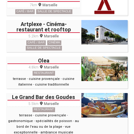
7km
Marseille
CAFÉ / BAR
SALLE DE SPECTACLE
Artplexe - Cinéma-
restaurant et rooftop
5.2km
Marseille
CAFÉ / BAR
CINÉMA
SALLE DE SPECTACLE
Olea
4.8km
Marseille
RESTAURANT
terrasse
-
cuisine provençale
-
cuisine
italienne
-
cuisine traditionnelle
Le Grand Bar des Goudes
5.5km
Marseille
RESTAURANT
terrasse
-
cuisine provençale
-
gastronomique
-
spécialités de poisson
-
au
bord de l'eau ou de la plage
-
vue
exceptionnelle
-
ambiance musicale