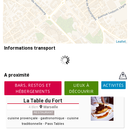
Leaflet
Informations transport
A proximité
BARS, RESTOS ET
LIEUX À
ACTIVITÉS
HÉBERGEMENTS
DÉCOUVRIR
La Table du Fort
4.8km
Marseille
RESTAURANT
cuisine provençale
-
gastronomique
-
cuisine
traditionnelle
-
Pass Tables