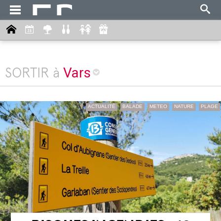
Vars
SORTIR à
ACTUALITÉ
BALADE
METEO
NATURE
PLAGE