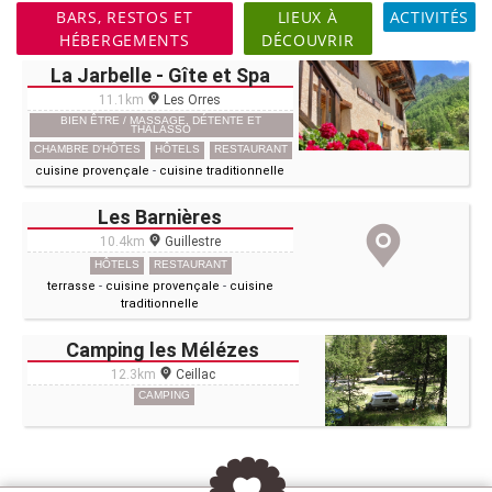
BARS, RESTOS ET
LIEUX À
ACTIVITÉS
HÉBERGEMENTS
DÉCOUVRIR
La Jarbelle - Gîte et Spa
11.1km
Les Orres
BIEN ÊTRE / MASSAGE, DÉTENTE ET
THALASSO
CHAMBRE D'HÔTES
HÔTELS
RESTAURANT
cuisine provençale
-
cuisine traditionnelle
Les Barnières
10.4km
Guillestre
HÔTELS
RESTAURANT
terrasse
-
cuisine provençale
-
cuisine
traditionnelle
Camping les Mélézes
12.3km
Ceillac
CAMPING