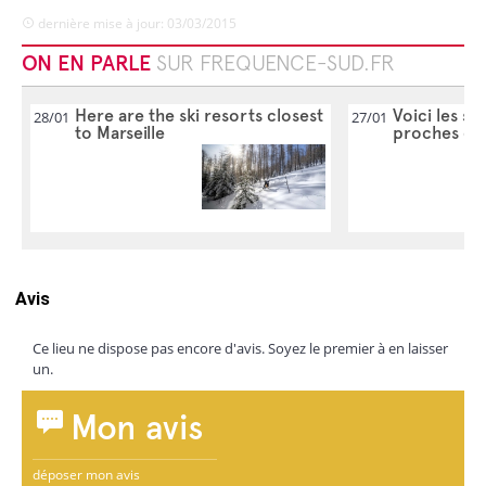
dernière mise à jour: 03/03/2015
ON EN PARLE
SUR FREQUENCE-SUD.FR
Here are the ski resorts closest
Voici les sta
28/01
27/01
to Marseille
proches de 
Avis
Ce lieu ne dispose pas encore d'avis. Soyez le premier à en laisser
un.
Mon avis
déposer mon avis