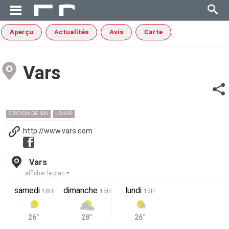
Aperçu
Actualités
Avis
Carte
Vars
STATION DE SKI
LOISIR
http://www.vars.com
Vars
afficher le plan
samedi
dimanche
lundi
18H
15H
15H
26°
28°
26°