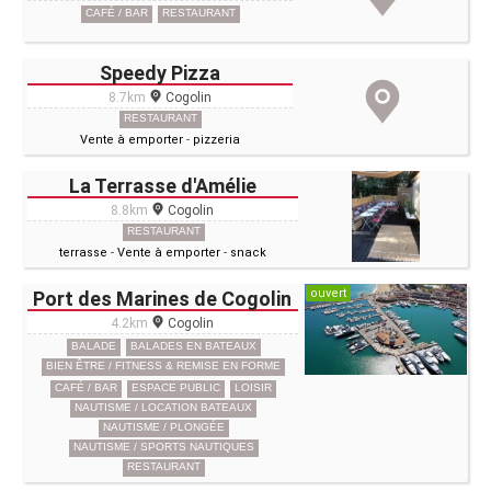
CAFÉ / BAR
RESTAURANT
Speedy Pizza
8.7km
Cogolin
RESTAURANT
Vente à emporter
-
pizzeria
La Terrasse d'Amélie
8.8km
Cogolin
RESTAURANT
terrasse
-
Vente à emporter
-
snack
ouvert
Port des Marines de Cogolin
4.2km
Cogolin
BALADE
BALADES EN BATEAUX
BIEN ÊTRE / FITNESS & REMISE EN FORME
CAFÉ / BAR
ESPACE PUBLIC
LOISIR
NAUTISME / LOCATION BATEAUX
NAUTISME / PLONGÉE
NAUTISME / SPORTS NAUTIQUES
RESTAURANT