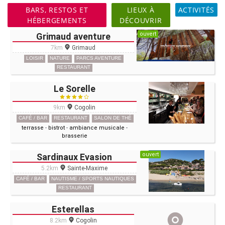
BARS, RESTOS ET
LIEUX À
ACTIVITÉS
HÉBERGEMENTS
DÉCOUVRIR
ouvert
Grimaud aventure
7km
Grimaud
LOISIR
NATURE
PARCS AVENTURE
RESTAURANT
Le Sorelle
9km
Cogolin
CAFÉ / BAR
RESTAURANT
SALON DE THÉ
terrasse
-
bistrot
-
ambiance musicale
-
brasserie
ouvert
Sardinaux Evasion
5.2km
Sainte-Maxime
CAFÉ / BAR
NAUTISME / SPORTS NAUTIQUES
RESTAURANT
Esterellas
8.2km
Cogolin