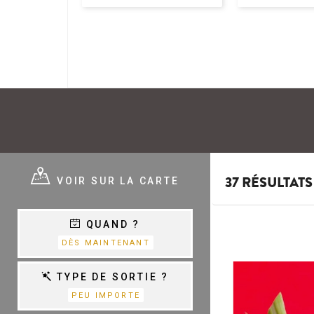
E ?
VOIR SUR LA CARTE
37 RÉSULTATS
QUAND ?
E
VARIÉTÉ,
DÈS MAINTENANT
CHANSON &
COM.MUSICALES
E
TYPE DE SORTIE ?
PEU IMPORTE