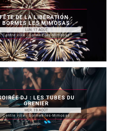
FÊTE DE LA LIBÉRATION -
BORMES LES MIMOSAS
LUN. 17 AOÛT
Centre ville - Bormes-les-Mimosas
SOIRÉE DJ : LES TUBES DU
GRENIER
MER. 19 AOÛT
Centre ville - Bormes-les-Mimosas