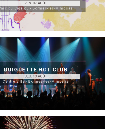
VEN. 07 AOÛT
Parc du Cigalou - Bormes-les-Mimosas
GUIGUETTE HOT CLUB
JEU. 13 AOÛT
Centre ville - Bormes-les-Mimosas