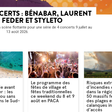
ERTS : BÉNABAR, LAURENT
 FEDER ET STYLETO
scène flottante pour une série de 4 concerts 9 juillet au
13 août 2026.
Le programme des
Risques ext
le avant
fêtes de village et
d'incendies 
r : les
fêtes traditionnelles
dans la régi
 ou sans
ce weekend du 8 et 9
50 massifs 
s le Sud-
août en PACA
des plages e
calanques in
d'accès