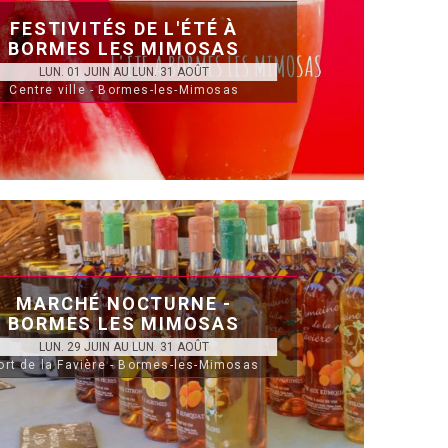
FESTIVITÉS DE L'ÉTÉ À
BORMES LES MIMOSAS
LUN. 01 JUIN AU LUN. 31 AOÛT
Centre ville - Bormes-les-Mimosas
MARCHÉ NOCTURNE -
BORMES LES MIMOSAS
LUN. 29 JUIN AU LUN. 31 AOÛT
ort de la Favière - Bormes-les-Mimosas