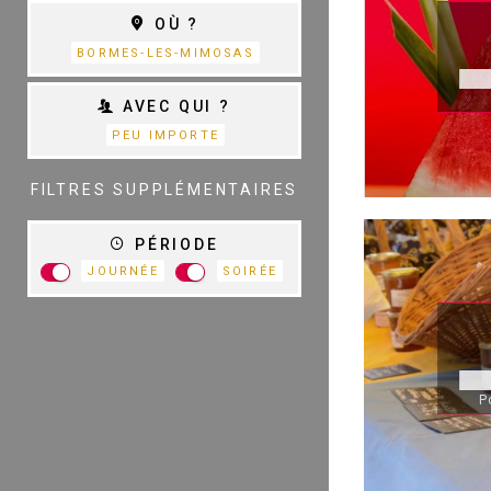
THÉÂTRE
OÙ ?
S
D
BORMES-LES-MIMOSAS
AVEC QUI ?
PEU IMPORTE
TOUTES LES
CATÉGORIES
FILTRES SUPPLÉMENTAIRES
PÉRIODE
JOURNÉE
SOIRÉE
P