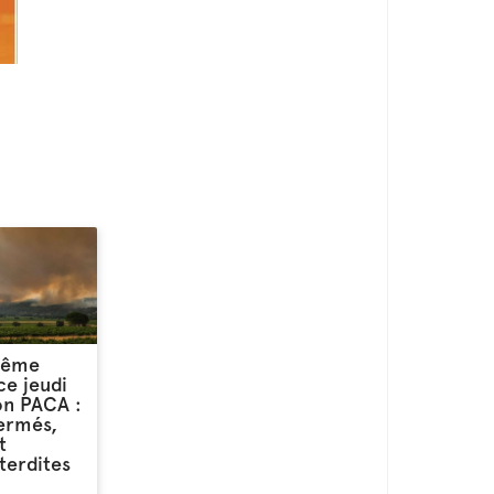
rême
ce jeudi
on PACA :
fermés,
t
terdites