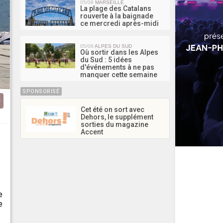
05/08
MARSEILLE
La plage des Catalans
rouverte à la baignade
ce mercredi après-midi
05/08
ALPES DU SUD
Où sortir dans les Alpes
du Sud : 5 idées
d'événements à ne pas
manquer cette semaine
SPONSORISÉ
Cet été on sort avec
Dehors, le supplément
sorties du magazine
Accent
e
e