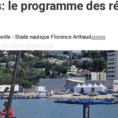
 le programme des ré
eille
-
Stade nautique Florence Arthaud
Terminé
 Mis à jour le 08/08/24 17:52