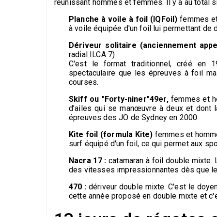
réunissant hommes et femmes. Il y a au total 
Planche à voile à foil (IQFoil)
femmes et 
à voile équipée d'un foil lui permettant de
Dériveur solitaire (anciennement appe
radial ILCA 7)
C'est le format traditionnel, créé en
spectaculaire que les épreuves à foil m
courses.
Skiff ou "Forty-niner"49er,
femmes et hom
d’ailes qui se manœuvre à deux et dont 
épreuves des JO de Sydney en 2000
Kite foil (formula Kite)
femmes et hommes:
surf équipé d'un foil, ce qui permet aux sp
Nacra 17 :
catamaran à foil double mixte. L
des vitesses impressionnantes dès que le 
470 :
dériveur double mixte. C'est le doye
cette année proposé en double mixte et c'