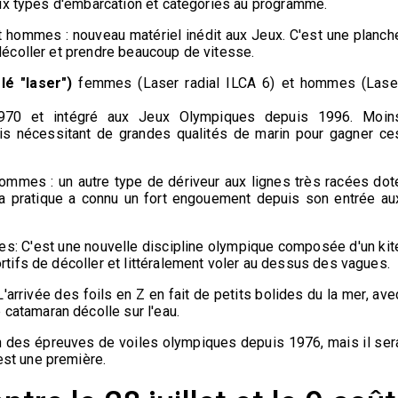
six types d'embarcation et catégories au programme.
hommes : nouveau matériel inédit aux Jeux. C'est une planch
 décoller et prendre beaucoup de vitesse.
lé "laser")
femmes (Laser radial ILCA 6) et hommes (Lase
 1970 et intégré aux Jeux Olympiques depuis 1996. Moin
ais nécessitant de grandes qualités de marin pour gagner ce
mes : un autre type de dériveur aux lignes très racées dot
la pratique a connu un fort engouement depuis son entrée au
 C'est une nouvelle discipline olympique composée d'un kit
ortifs de décoller et littéralement voler au dessus des vagues.
'arrivée des foils en Z en fait de petits bolides du la mer, ave
catamaran décolle sur l'eau.
n des épreuves de voiles olympiques depuis 1976, mais il ser
est une première.