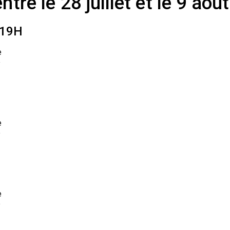
tre le 28 juillet et le 9 août
-19H
e
e
e
e
e
e