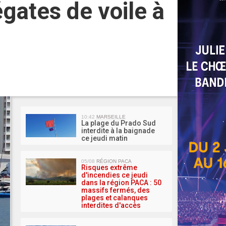
gates de voile à
MA 
10:42
MARSEILLE
La plage du Prado Sud
interdite à la baignade
ce jeudi matin
05/08
RÉGION PACA
Risques extrême
d'incendies ce jeudi
dans la région PACA : 50
massifs fermés, des
plages et calanques
interdites d'accès