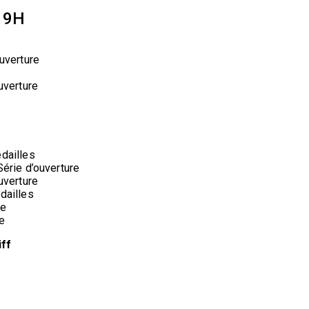
19H
uverture
uverture
dailles
érie d’ouverture
uverture
dailles
re
e
ff