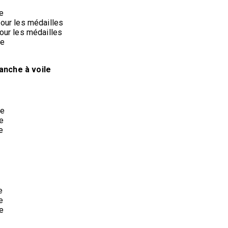
e
our les médailles
our les médailles
re
anche à voile
re
e
e
H
e
e
e