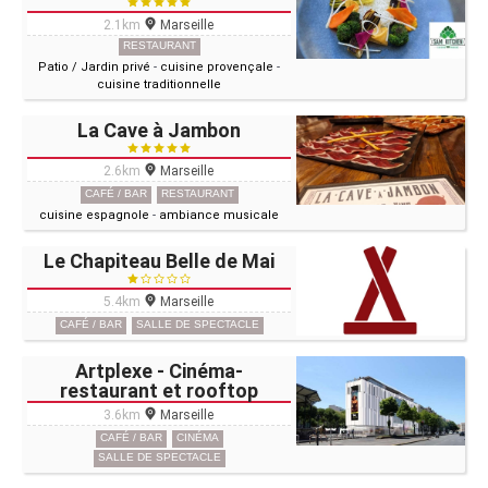
2.1km
Marseille
RESTAURANT
Patio / Jardin privé
-
cuisine provençale
-
cuisine traditionnelle
La Cave à Jambon
2.6km
Marseille
CAFÉ / BAR
RESTAURANT
cuisine espagnole
-
ambiance musicale
Le Chapiteau Belle de Mai
5.4km
Marseille
CAFÉ / BAR
SALLE DE SPECTACLE
Artplexe - Cinéma-
restaurant et rooftop
3.6km
Marseille
CAFÉ / BAR
CINÉMA
SALLE DE SPECTACLE