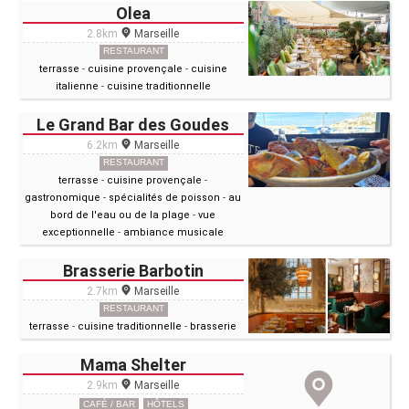
Olea
2.8km
Marseille
RESTAURANT
terrasse
-
cuisine provençale
-
cuisine
italienne
-
cuisine traditionnelle
Le Grand Bar des Goudes
6.2km
Marseille
RESTAURANT
terrasse
-
cuisine provençale
-
gastronomique
-
spécialités de poisson
-
au
bord de l'eau ou de la plage
-
vue
exceptionnelle
-
ambiance musicale
Brasserie Barbotin
2.7km
Marseille
RESTAURANT
terrasse
-
cuisine traditionnelle
-
brasserie
Mama Shelter
2.9km
Marseille
CAFÉ / BAR
HÔTELS