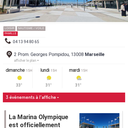
LOISIR
NAUTISME / VOILE
FAMILLE
04 13 94 80 65
2 Prom. Georges Pompidou, 13008
Marseille
afficher le plan
dimanche
lundi
mardi
15H
15H
15H
33°
31°
31°
3 événements à l'affiche
La Marina Olympique
est officiellement