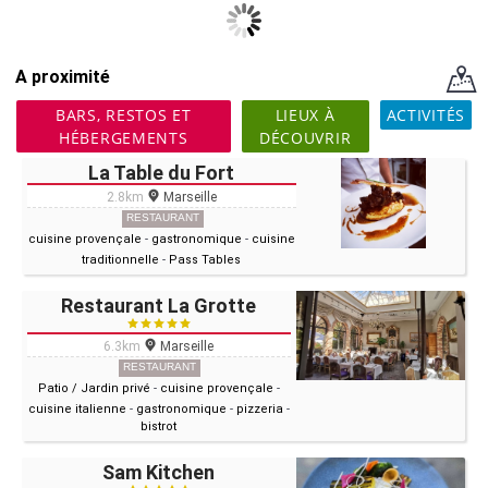
A proximité
BARS, RESTOS ET
LIEUX À
ACTIVITÉS
HÉBERGEMENTS
DÉCOUVRIR
La Table du Fort
2.8km
Marseille
RESTAURANT
cuisine provençale
-
gastronomique
-
cuisine
traditionnelle
-
Pass Tables
Restaurant La Grotte
6.3km
Marseille
RESTAURANT
Patio / Jardin privé
-
cuisine provençale
-
cuisine italienne
-
gastronomique
-
pizzeria
-
bistrot
Sam Kitchen