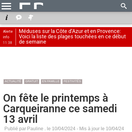
Méduses sur la Côte d'Azur et en Provence:
Alerte
Voici la liste des plages touchées en ce début
info
de semaine
11:38
ACTUALITÉ
GRATUIT
EN FAMILLE
FESTIVITÉS
On fête le printemps à
Carqueiranne ce samedi
13 avril
Publié par Pauline . le 10/04/2024 - Mis à jour le 10/04/24