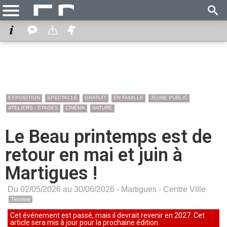
EXPOSITION
SPECTACLE
GRATUIT
EN FAMILLE
JEUNE PUBLIC
ATELIERS - STAGES
CINÉMA
NATURE
Le Beau printemps est de
retour en mai et juin à
Martigues !
Du 02/05/2026 au 30/06/2026 -
Martigues
-
Centre Ville
Terminé
Cet événement est passé, mais il devrait revenir en 2027. Cet
article sera mis à jour pour la prochaine édition.