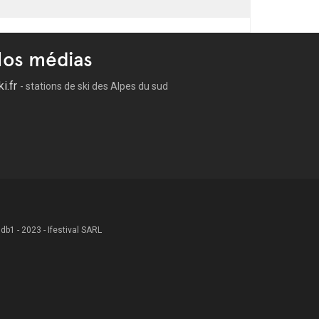
os médias
ki.fr
- stations de ski des Alpes du sud
 .db1 - 2023 - Ifestival SARL