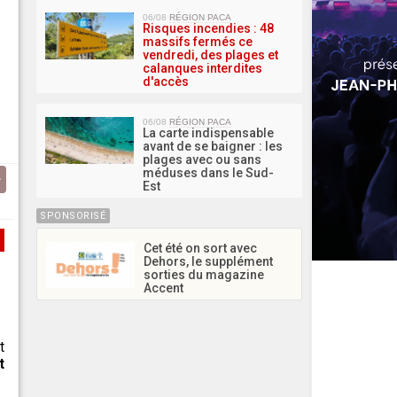
06/08
RÉGION PACA
Risques incendies : 48
massifs fermés ce
vendredi, des plages et
calanques interdites
d'accès
06/08
RÉGION PACA
La carte indispensable
avant de se baigner : les
plages avec ou sans
méduses dans le Sud-
Est
SPONSORISÉ
Cet été on sort avec
Dehors, le supplément
sorties du magazine
Accent
t
t