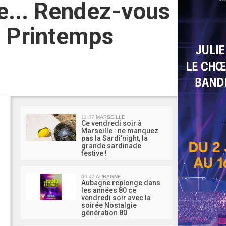
me... Rendez-vous
u Printemps
MA 
11:37
MARSEILLE
Ce vendredi soir à
Marseille : ne manquez
pas la Sardi'night, la
grande sardinade
festive !
09:42
AUBAGNE
Aubagne replonge dans
les années 80 ce
vendredi soir avec la
soirée Nostalgie
génération 80