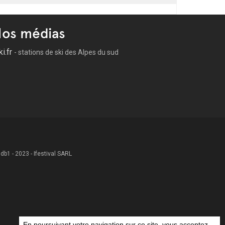
os médias
ki.fr
- stations de ski des Alpes du sud
 .db1 - 2023 - Ifestival SARL
En poursuivant votre navigation sur ce site, vous acceptez