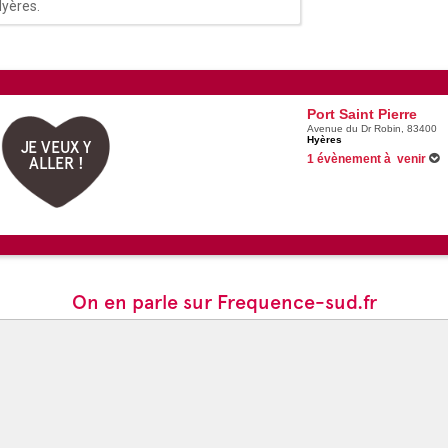
Hyères.
Port Saint Pierre
Avenue du Dr Robin, 83400
Hyères
JE VEUX Y
1 évènement à venir
ALLER !
16/08/2026 -
Les feux d'artif
On en parle sur Frequence-sud.fr