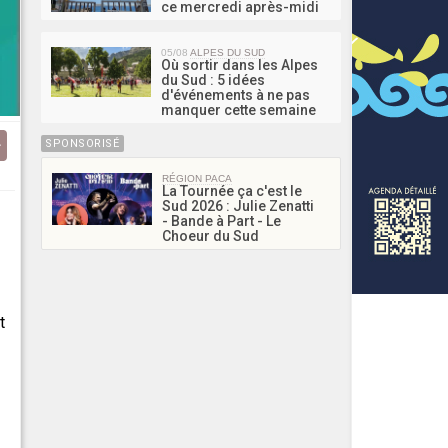
ce mercredi après-midi
05/08
ALPES DU SUD
Où sortir dans les Alpes
du Sud : 5 idées
d'événements à ne pas
manquer cette semaine
SPONSORISÉ
RÉGION PACA
La Tournée ça c'est le
Sud 2026 : Julie Zenatti
- Bande à Part - Le
Choeur du Sud
t