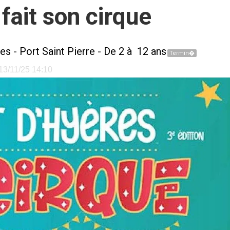
fait son cirque
es
-
Port Saint Pierre
- De 2 à 12 ans
Termin�
 13/11/25 14:10