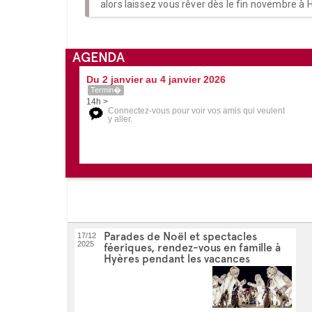
alors laissez vous rêver dès le fin novembre à 
AGENDA
Du 2 janvier au 4 janvier 2026
Termin�
14h >
Connectez-vous pour voir vos amis qui veulent
y aller.
Parades de Noël et spectacles
17/12
2025
féeriques, rendez-vous en famille à
Hyères pendant les vacances