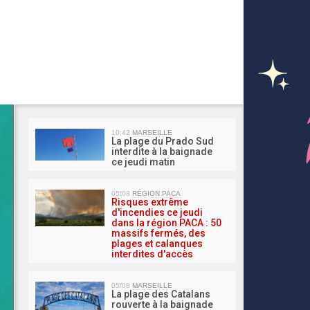
MA 
10:42
MARSEILLE
La plage du Prado Sud
interdite à la baignade
ce jeudi matin
05/08
RÉGION PACA
Risques extrême
d'incendies ce jeudi
dans la région PACA : 50
massifs fermés, des
plages et calanques
interdites d'accès
05/08
MARSEILLE
La plage des Catalans
rouverte à la baignade