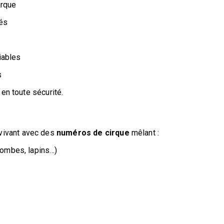
irque
tés
iables
s
en toute sécurité.
 vivant avec des
numéros de cirque
mêlant :
olombes, lapins…)