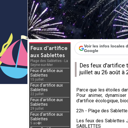
Voir les infos locales
Feux d'artifice
Google
aux Sablettes
Plage des Sablettes - La
Des feux d'artifice
Seyne-sur-Mer
Feux d'artifice aux
juillet au 26 août à 
Sablettes
15 juillet
Feux d'artifice aux
Parce que les étoiles dan
Sablettes
22 juillet
Pour animer, dynamiser 
Feux d'artifice aux
d’artifice écologique, bi
Sablettes
29 juillet
22h - Plage des Sablette
Feux d'artifice aux
Sablettes
Les feux des Sablettes 
5 ao�t
SABLETTES