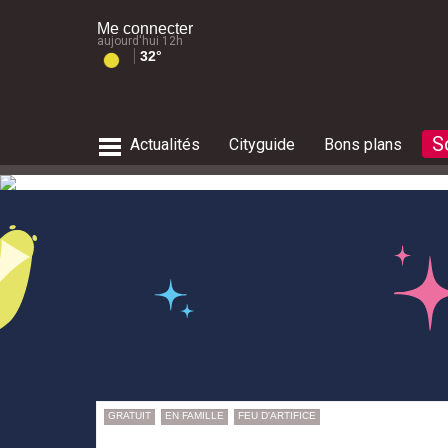
Me connecter
aujourd'hui 12h
32°
S
Actualités
Cityguide
Bons plans
culture
restaurants
actu musique
Balades
Météo des plages
Marchés de Noël
RECHERCHE SORTIES FAMILLE
tourisme
shopping
salles de concerts
Météo des plages
Le guide des plages
Feux d'artifice de Noël
environnement
le guide des plages
Présence des méduses sur les pla
RECHERCHE CITYGUIDE
RECHERCHE CONCERTS
RECHERCHE FÊTES
& SPECTACLES
Alpes du Sud
RECHERCHE ACTUALITÉS
RECHERCHE LOISIRS
Après 18 
Envie d'
Que fair
Que fair
Avec Zen
Eclipse 
Que fair
Carte de l'accès aux massifs
Présence des méduses sur les pla
RECHERCHE NATURE
GRATUIT
EN FAMILLE
FEU D'ARTIFICE