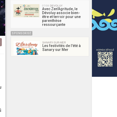
07/08
DEVOLUY
Avec Zen'Agritude, le
Dévoluy associe bien-
être et terroir pour une
parenthèse
ressourçante
SPONSORISÉ
SANARY-SUR-MER
Les festivités de l'été à
Sanary sur Mer
u
S