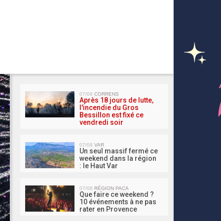
MA 
07/08
CORRENS
Après 18 jours de lutte,
l'incendie du Gros
Bessillon est fixé ce
vendredi soir
07/08
VAR
Un seul massif fermé ce
weekend dans la région
: le Haut Var
07/08
RÉGION PACA
Que faire ce weekend ?
10 événements à ne pas
rater en Provence