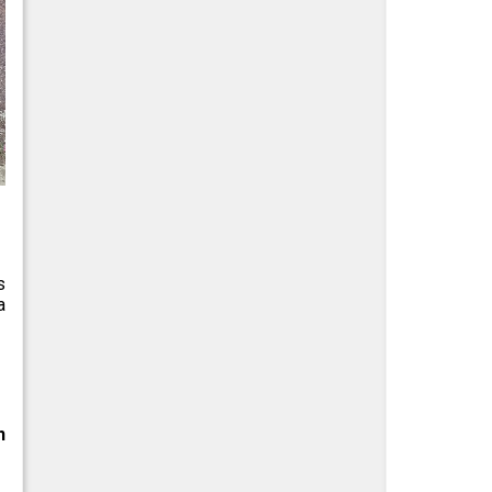
s
a
n