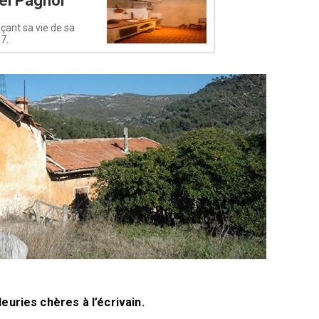
el Pagnol
açant sa vie de sa
7.
leuries chères à l’écrivain.