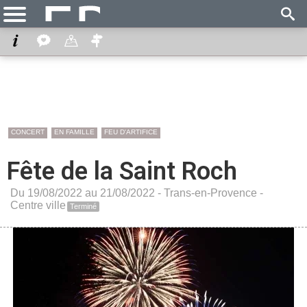
CONCERT
EN FAMILLE
FEU D'ARTIFICE
Fête de la Saint Roch
Du 19/08/2022 au 21/08/2022 -
Trans-en-Provence
-
Centre ville
Terminé