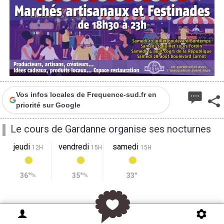
Vos infos locales de Frequence-sud.fr en
priorité sur Google
Le cours de Gardanne organise ses nocturnes
jeudi
vendredi
samedi
12H
15H
15H
36°
35°
33°
Cet été, nous vous donnons rendez-vous quatre
samedis soir sur le Cours de Gardanne qui organise