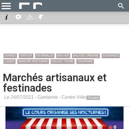
SOIRÉE
GRATUIT
EN FAMILLE
BALADE
BALADE URBAINE
ESCAPADE
LOISIR
MARCHÉ NOCTURNE
SALON - FOIRE
TOURISME
Marchés artisanaux et
festinades
Le 24/07/2021 -
Gardanne
-
Centre Ville
Terminé