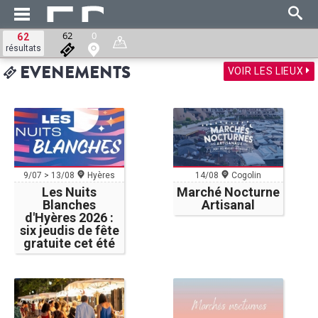
62
0
62
résultats
VOIR LES LIEUX
EVENEMENTS
9/07 > 13/08
Hyères
14/08
Cogolin
Les Nuits
Marché Nocturne
Blanches
Artisanal
d'Hyères 2026 :
six jeudis de fête
gratuite cet été