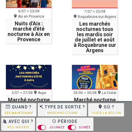
6/07 > 23/08
7/07 > 25/08
Aix en Provence
Roquebrune-sur-Argens
Nuits d'Aix :
Les marchés
marché d'été
nocturnes tous
nocturne à Aix en
les mardis soir
Provence
de juillet et août
à Roquebrune sur
Argens
26/06 > 30/08
La Ciotat
2/07 > 27/08
Aups
Marché nocturne
Marché nocturne
La Ciotat
du jeudi à Aups
QUAND ?
TYPE DE SORTIE ?
OÙ ?
DÈS MAINTENANT
MARCHNOCTURNE
TOUTE LA RÉGION
AVEC QUI ?
PÉRIODE
PEU IMPORTE
JOURNÉE
SOIRÉE