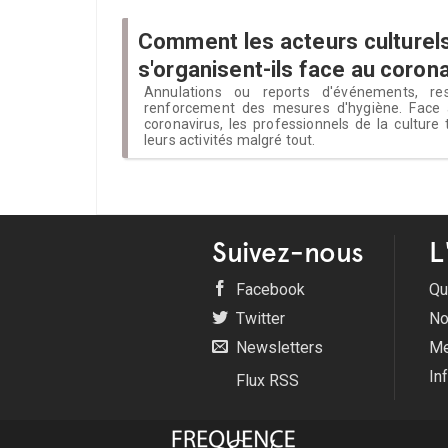
Comment les acteurs culturels
s'organisent-ils face au coron
Annulations ou reports d'événements, res
renforcement des mesures d'hygiène. Face 
coronavirus, les professionnels de la culture
leurs activités malgré tout.
Suivez-nous
L
Facebook
Qu
Twitter
No
Newsletters
Me
In
Flux RSS