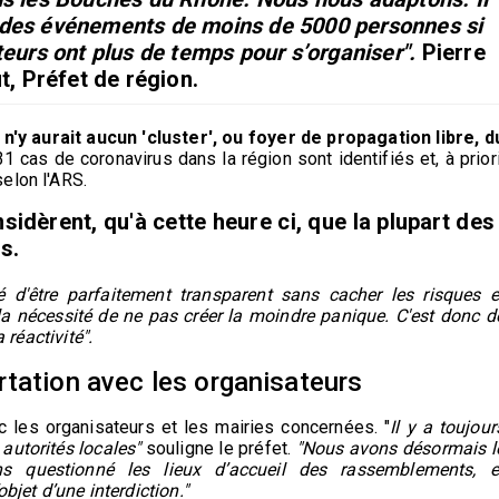
s des événements de moins de 5000 personnes si
eurs ont plus de temps pour s’organiser".
Pierre
t, Préfet de région.
l n'y aurait aucun 'cluster', ou foyer de propagation libre, d
 cas de coronavirus dans la région sont identifiés et, à priori
elon l'ARS.
nsidèrent, qu'à cette heure ci, que la plupart des
s.
té d'être parfaitement transparent sans cacher les risques e
a nécessité de ne pas créer la moindre panique. C'est donc d
 réactivité".
rtation avec les organisateurs
ec les organisateurs et les mairies concernées. "
Il y a toujour
 autorités locales"
souligne le préfet.
"Nous avons désormais l
s questionné les lieux d’accueil des rassemblements, e
bjet d’une interdiction."