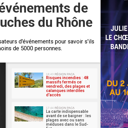
es événements de
ouches du Rhône
sateurs d'événements pour savoir s'ils
 moins de 5000 personnes.
MA 
18:43
RÉGION PACA
Risques incendies : 48
massifs fermés ce
vendredi, des plages et
calanques interdites
d'accès
17:44
RÉGION PACA
La carte indispensable
avant de se baigner : les
plages avec ou sans
méduses dans le Sud-