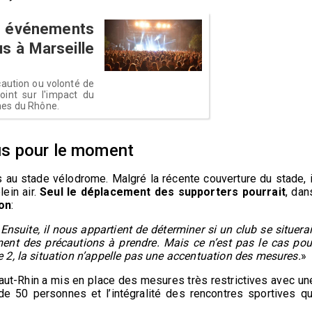
 événements
s à Marseille
écaution ou volonté de
oint sur l'impact du
hes du Rhône.
us pour le moment
 au stade vélodrome. Malgré la récente couverture du stade, i
ein air.
Seul le déplacement des supporters pourrait
, dan
ion
:
nsuite, il nous appartient de déterminer si un club se situerai
ement des précautions à prendre. Mais ce n’est pas le cas pou
se 2, la situation n’appelle pas une accentuation des mesures.
»
ut-Rhin a mis en place des mesures très restrictives avec un
e 50 personnes et l’intégralité des rencontres sportives qu