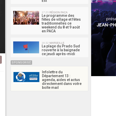
Est
17:23
RÉGION PACA
Le programme des
fêtes de village et fêtes
traditionnelles ce
weekend du 8 et 9 août
en PACA
16:32
MARSEILLE
La plage du Prado Sud
rouverte à la baignade
ce jeudi après-midi
SPONSORISÉ
Infolettre du
Département 13 :
agenda, aides et actus
directement dans votre
boîte mail