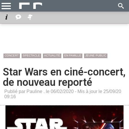
CONCERT
SPECTACLE
ACTUALITÉ
EN FAMILLE
JEUNE PUBLIC
Star Wars en ciné-concert,
de nouveau reporté
Publié par Pauline . le 06/02/2020 - Mis à jour le 25/09/20
09:16