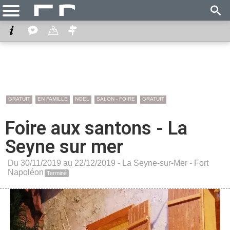
GRATUIT
EN FAMILLE
NOËL
SALON - FOIRE
GRATUIT
Foire aux santons - La
Seyne sur mer
Du 30/11/2019 au 22/12/2019 -
La Seyne-sur-Mer
-
Fort
Napoléon
Terminé