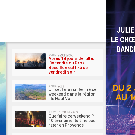
MA 
20:57
CORRENS
Après 18 jours de lutte,
l'incendie du Gros
Bessillon est fixé ce
vendredi soir
17:51
VAR
Un seul massif fermé ce
weekend dans la région
: le Haut Var
17:24
RÉGION PACA
Que faire ce weekend ?
10 événements à ne pas
rater en Provence