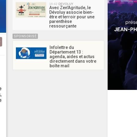
16:42
DEVOLUY
Avec Zen'Agritude, le
Dévoluy associe bien-
être et terroir pour une
parenthèse
ressourçante
SPONSORISÉ
Infolettre du
Département 13 :
agenda, aides et actus
directement dans votre
boîte mail
e
,
e