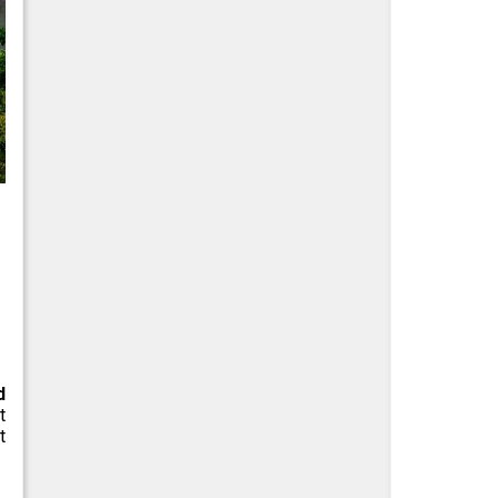
d
t
t