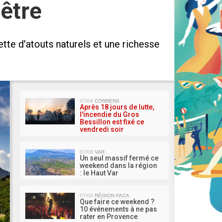
 être
tte d'atouts naturels et une richesse
MA 
07/08
CORRENS
Après 18 jours de lutte,
l'incendie du Gros
Bessillon est fixé ce
vendredi soir
07/08
VAR
Un seul massif fermé ce
weekend dans la région
: le Haut Var
07/08
RÉGION PACA
Que faire ce weekend ?
10 événements à ne pas
rater en Provence