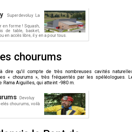
y
Superdevoluy La
ir en forme ! Squash,
is de table, basket,
u en accès libre, il y en a pour tous.
les chourums
à dire qu'il compte de très nombreuses cavités naturelle
les « chourums », très fréquentés par les spéléologues. L
 Rama Aiguilles, qui atteint -980 m.
ourums
Devoluy
pelés chourums, voilà