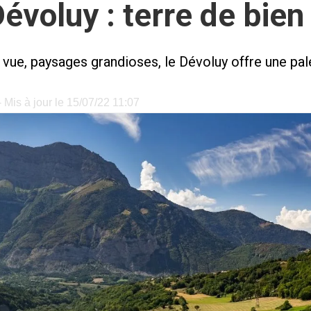
évoluy : terre de bien
ue, paysages grandioses, le Dévoluy offre une pale
 Mis à jour le 15/07/22 11:07