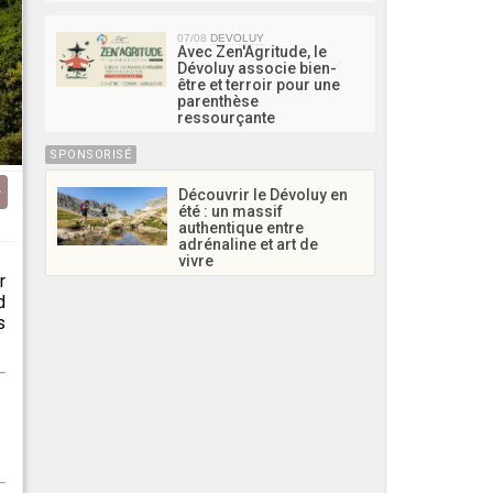
07/08
DEVOLUY
Avec Zen'Agritude, le
Dévoluy associe bien-
être et terroir pour une
parenthèse
ressourçante
SPONSORISÉ
Découvrir le Dévoluy en
été : un massif
authentique entre
adrénaline et art de
vivre
r
d
s