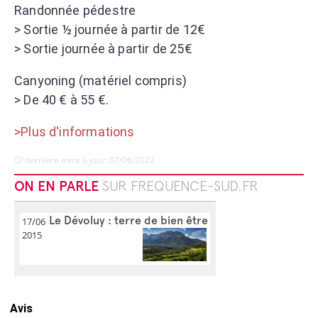
Randonnée pédestre
> Sortie ½ journée à partir de 12€
> Sortie journée à partir de 25€
Canyoning (matériel compris)
> De 40 € à 55 €.
>Plus d'informations
dernière mise à jour: 07/06/2022
ON EN PARLE
SUR FREQUENCE-SUD.FR
Le Dévoluy : terre de bien être
17/06
2015
Avis