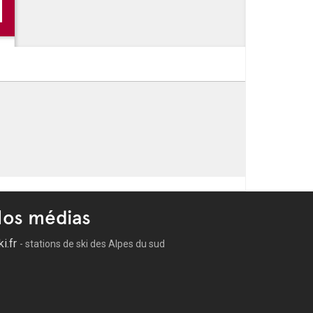
-
Festivités de l'été à Bormes les Mimosas
-
Soirée Karaoké dansant
-
Les soirées estivales de La Favière
-
Les Musicales de Bormes
os médias
ki.fr
- stations de ski des Alpes du sud