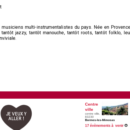
t
musiciens multi-instrumentalistes du pays. Née en Provence
ntôt jazzy, tantôt manouche, tantôt roots, tantôt folklo, leu
viviale.
Centre
ville
JE VEUX Y
centre ville,
83230
ALLER !
Bormes-les-Mimosas
17 évènements à venir