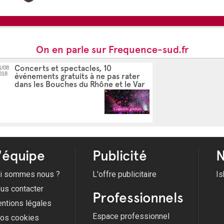
Du 01/06/2026 au 31/08/2026 
Du 01/07/2026 au 01/09/2026 
Du 01/07/2026 au 26/08/2026 
Du 10/07/2026 au 07/08/2026 
Voir tous les évènements
On en parle sur Frequence-sud.fr
Concerts et spectacles, 10
1/08
018
événements gratuits à ne pas rater
dans les Bouches du Rhône et le Var
'équipe
Publicité
N
i sommes nous ?
L'offre publicitaire
Is
us contacter
Professionnels
ntions légales
Espace professionnel
fos cookies