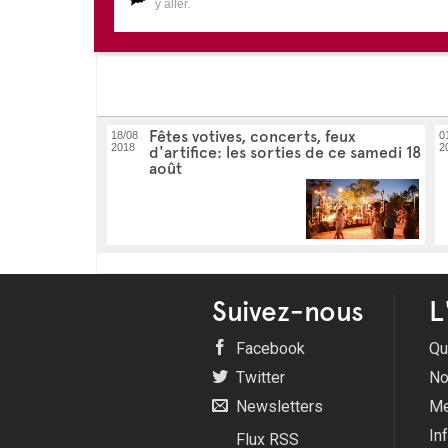
y aller.
Fêtes votives, concerts, feux
18/08
0
2018
2
d'artifice: les sorties de ce samedi 18
août
Suivez-nous
L
Facebook
Qu
Twitter
No
Newsletters
Me
In
Flux RSS