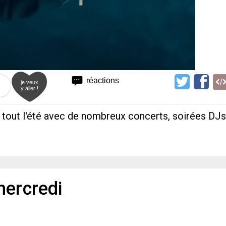
réactions
je veux
y aller !
out l'été avec de nombreux concerts, soirées DJs
mercredi