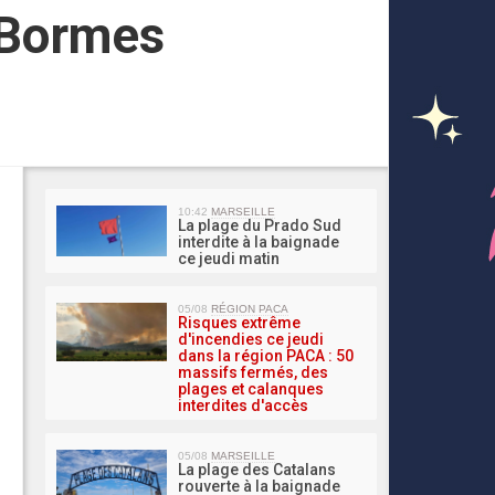
à Bormes
MA 
10:42
MARSEILLE
La plage du Prado Sud
interdite à la baignade
ce jeudi matin
05/08
RÉGION PACA
Risques extrême
d'incendies ce jeudi
dans la région PACA : 50
massifs fermés, des
plages et calanques
interdites d'accès
05/08
MARSEILLE
La plage des Catalans
rouverte à la baignade