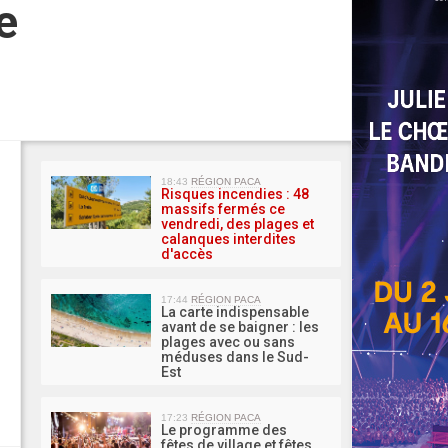
e
MA 
18:43
RÉGION PACA
Risques incendies : 48
massifs fermés ce
vendredi, des plages et
calanques interdites
d'accès
17:44
RÉGION PACA
La carte indispensable
avant de se baigner : les
plages avec ou sans
méduses dans le Sud-
Est
17:23
RÉGION PACA
Le programme des
fêtes de village et fêtes