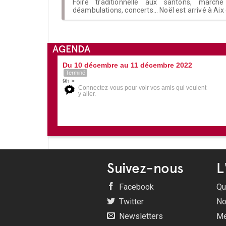
Foire traditionnelle aux santons, march
déambulations, concerts... Noël est arrivé à Aix
AGENDA
Du 10 décembre au 11 décembre 2022
Terminé
9h >
Connectez-vous pour voir vos amis qui veulent
y aller.
Suivez-nous
L
Facebook
Qu
Twitter
No
Newsletters
Me