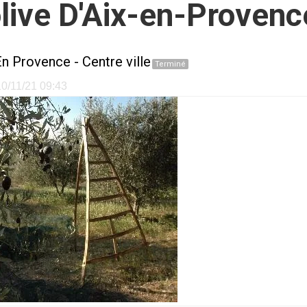
'olive D'Aix-en-Provenc
En Provence
-
Centre ville
Terminé
 10/11/21 09:43