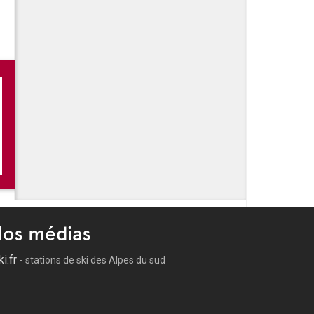
 -
Marché aux fleurs - Aix en Provence
 -
Les Instants d'été
os médias
ki.fr
- stations de ski des Alpes du sud