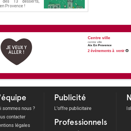
é des 13 desserts,
 en Provence !
Centre ville
centre ville
Aix En Provence
JE VEUX Y
2 évènements à venir
ALLER !
Du 01/01/2025 au 01/01/2027
Du 05/07/2026 au 30/08/2026
'équipe
Publicité
N
i sommes nous ?
L'offre publicitaire
Is
us contacter
Professionnels
ntions légales