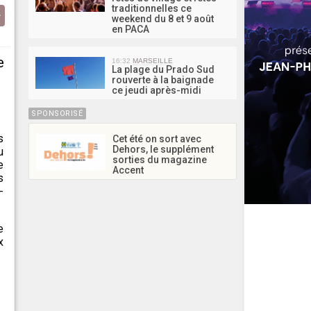
traditionnelles ce
weekend du 8 et 9 août
en PACA
e
16:32
MARSEILLE
La plage du Prado Sud
rouverte à la baignade
ce jeudi après-midi
SPONSORISÉ
s
Cet été on sort avec
Dehors, le supplément
u
sorties du magazine
e
Accent
s
-
e
x