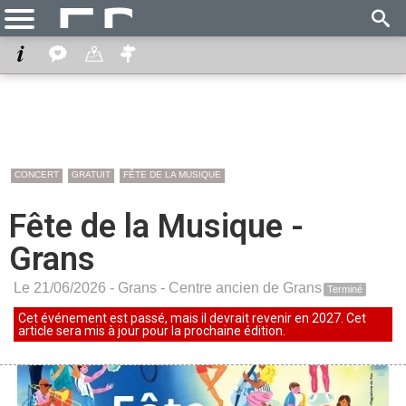
CONCERT
GRATUIT
FÊTE DE LA MUSIQUE
Fête de la Musique -
Grans
Le 21/06/2026 -
Grans
-
Centre ancien de Grans
Terminé
Cet événement est passé, mais il devrait revenir en 2027. Cet
article sera mis à jour pour la prochaine édition.