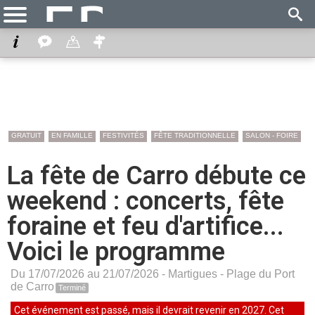
GRATUIT
EN FAMILLE
FESTIVITÉS
FÊTE TRADITIONNELLE
SALON - FOIRE
La fête de Carro débute ce
weekend : concerts, fête
foraine et feu d'artifice...
Voici le programme
Du 17/07/2026 au 21/07/2026 -
Martigues
-
Plage du Port
de Carro
Terminé
Cet événement est passé, mais il devrait revenir en 2027. Cet