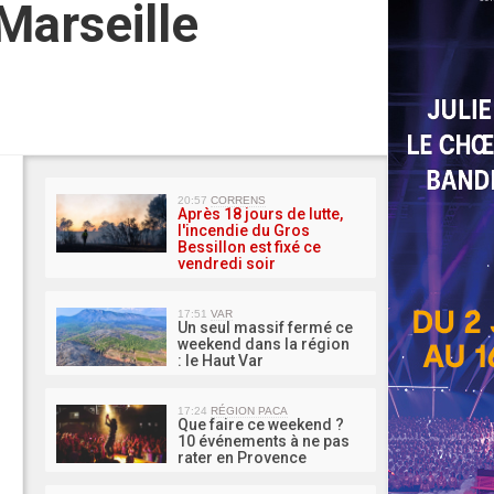
 Marseille
MA 
20:57
CORRENS
Après 18 jours de lutte,
l'incendie du Gros
Bessillon est fixé ce
vendredi soir
17:51
VAR
Un seul massif fermé ce
weekend dans la région
: le Haut Var
17:24
RÉGION PACA
Que faire ce weekend ?
10 événements à ne pas
rater en Provence