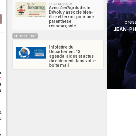
16:42
DEVOLUY
Avec Zen'Agritude, le
Dévoluy associe bien-
être et terroir pour une
parenthèse
ressourçante
SPONSORISÉ
Infolettre du
Département 13 :
agenda, aides et actus
directement dans votre
boîte mail
x
n
s
e
a
u
«