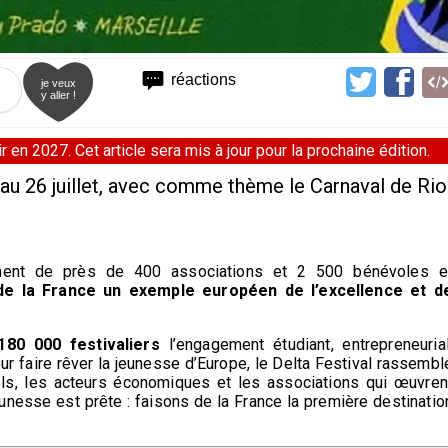
réactions
je veux
y aller !
 en 2027. Cet article sera mis à jour pour la prochaine édition.
 au 26 juillet, avec comme thème le Carnaval de Rio
gement de près de 400 associations et 2 500 bénévoles e
de la France un exemple européen de l’excellence et d
180 000 festivaliers
l’engagement étudiant, entrepreneurial
our faire rêver la jeunesse d’Europe, le Delta Festival rassembl
nnels, les acteurs économiques et les associations qui œuvren
eunesse est prête : faisons de la France la première destinatio