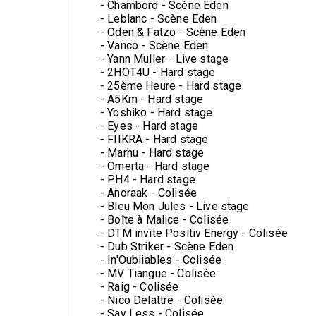
- Chambord - Scène Eden
- Leblanc - Scène Eden
- Oden & Fatzo - Scène Eden
- Vanco - Scène Eden
- Yann Muller - Live stage
- 2HOT4U - Hard stage
- 25ème Heure - Hard stage
- A5Km - Hard stage
- Yoshiko - Hard stage
- Eyes - Hard stage
- FIIKRA - Hard stage
- Marhu - Hard stage
- Omerta - Hard stage
- PH4 - Hard stage
- Anoraak - Colisée
- Bleu Mon Jules - Live stage
- Boîte à Malice - Colisée
- DTM invite Positiv Energy - Colisée
- Dub Striker - Scène Eden
- In'Oubliables - Colisée
- MV Tiangue - Colisée
- Raig - Colisée
- Nico Delattre - Colisée
- Say Less - Colisée