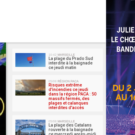
MA 
10:42
MARSEILLE
La plage du Prado Sud
interdite à la baignade
ce jeudi matin
05/08
RÉGION PACA
Risques extrême
d'incendies ce jeudi
dans la région PACA : 50
massifs fermés, des
plages et calanques
interdites d'accès
05/08
MARSEILLE
La plage des Catalans
rouverte à la baignade
ce mercredi après-midi