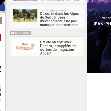
05/08
ALPES DU SUD
Où sortir dans les Alpes
du Sud : 5 idées
d'événements à ne pas
manquer cette semaine
SPONSORISÉ
Cet été on sort avec
Dehors, le supplément
sorties du magazine
Accent
t
e
,
e
t
n