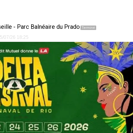
eille
-
Parc Balnéaire du Prado
Terminé
25/07/26 18:25