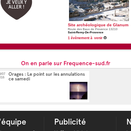
JE VEUX Y
ALLER !
Site archéologique de Glanum
Route des Baux de Provence 13210
Saint-Remy-De-Provence
1 évènement à venir
Du 09/08/2026 au 10/08/2026 -
Forum de la
On en parle sur Frequence-sud.fr
Orages : Le point sur les annulations
3/07
016
ce samedi
'équipe
Publicité
N