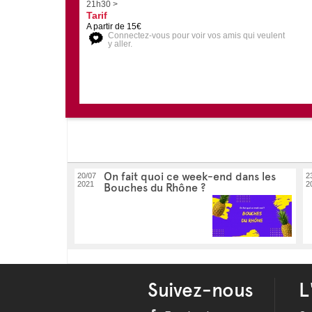
21h30 >
Tarif
A partir de 15€
Connectez-vous pour voir vos amis qui veulent
y aller.
On fait quoi ce week-end dans les
20/07
2
2021
2
Bouches du Rhône ?
Suivez-nous
L