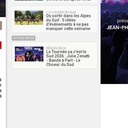
05/08
ALPES DU SUD
Où sortir dans les Alpes
du Sud : 5 idées
d'événements à ne pas
manquer cette semaine
SPONSORISÉ
RÉGION PACA
La Tournée ça c'est le
Sud 2026 : Julie Zenatti
- Bande à Part - Le
Choeur du Sud
s
e
a
a