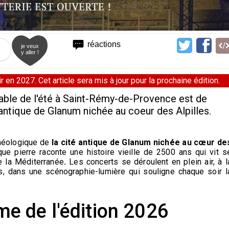
réactions
je veux
y aller !
 en 2027. Cet article sera mis à jour pour la prochaine édition.
able de l'été à Saint-Rémy-de-Provence est de
é antique de Glanum nichée au coeur des Alpilles.
chéologique de
la cité antique de Glanum nichée au cœur de
ue pierre raconte une histoire vieille de 2500 ans qui vit s
de la Méditerranée
.
Les concerts se déroulent en plein air, à l
s, dans une scénographie-lumière qui souligne chaque soir l
e de l'édition 2026