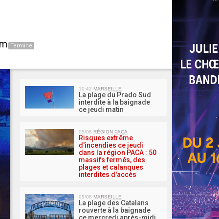
um
Terminé
MA 
10:42
MARSEILLE
La plage du Prado Sud
interdite à la baignade
ce jeudi matin
05/08
RÉGION PACA
Risques extrême
d'incendies ce jeudi
dans la région PACA : 50
massifs fermés, des
plages et calanques
interdites d'accès
05/08
MARSEILLE
La plage des Catalans
rouverte à la baignade
ce mercredi après-midi