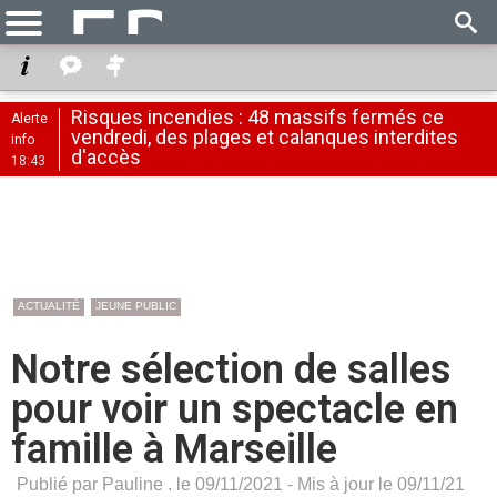
Risques incendies : 48 massifs fermés ce
Alerte
vendredi, des plages et calanques interdites
info
d'accès
18:43
ACTUALITÉ
JEUNE PUBLIC
Notre sélection de salles
pour voir un spectacle en
famille à Marseille
Publié par Pauline . le 09/11/2021 - Mis à jour le 09/11/21