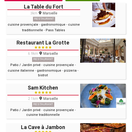
La Table du Fort
3km
Marseille
RESTAURANT
cuisine provençale
-
gastronomique
-
cuisine
traditionnelle
-
Pass Tables
Restaurant La Grotte
6.9km
Marseille
RESTAURANT
Patio / Jardin privé
-
cuisine provençale
-
cuisine italienne
-
gastronomique
-
pizzeria
-
bistrot
Sam Kitchen
2.1km
Marseille
RESTAURANT
Patio / Jardin privé
-
cuisine provençale
-
cuisine traditionnelle
La Cave à Jambon