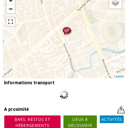
+
−
Leaflet
Informations transport
A proximité
BARS, RESTOS ET
LIEUX À
ACTIVITÉS
HÉBERGEMENTS
DÉCOUVRIR