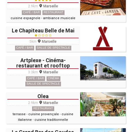
2.9km
Marseille
CAFÉ / BAR
RESTAURANT
cuisine espagnole
-
ambiance musicale
Le Chapiteau Belle de Mai
5km
Marseille
CAFÉ / BAR
SALLE DE SPECTACLE
Artplexe - Cinéma-
restaurant et rooftop
3.3km
Marseille
CAFÉ / BAR
CINÉMA
SALLE DE SPECTACLE
Olea
2.9km
Marseille
RESTAURANT
terrasse
-
cuisine provençale
-
cuisine
italienne
-
cuisine traditionnelle