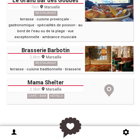
Le Grand Bar des Goudes
7km
Marseille
RESTAURANT
terrasse
-
cuisine provençale
-
gastronomique
-
spécialités de poisson
-
au
bord de l'eau ou de la plage
-
vue
exceptionnelle
-
ambiance musicale
Brasserie Barbotin
2.8km
Marseille
RESTAURANT
terrasse
-
cuisine traditionnelle
-
brasserie
Mama Shelter
2.3km
Marseille
CAFÉ / BAR
HÔTELS