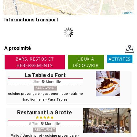
Leaflet
Informations transport
A proximité
BARS, RESTOS ET
LIEUX À
ACTIVITÉS
HÉBERGEMENTS
DÉCOUVRIR
La Table du Fort
1.3km
Marseille
RESTAURANT
cuisine provençale
-
gastronomique
-
cuisine
traditionnelle
-
Pass Tables
Restaurant La Grotte
8.7km
Marseille
RESTAURANT
Patio / Jardin privé
-
cuisine provençale
-