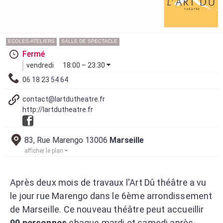
ECOLES-ATELIERS
SALLE DE SPECTACLE
Fermé
vendredi
18:00 – 23:30
06 18 23 54 64
contact@lartdutheatre.fr
http://lartdutheatre.fr
83, Rue Marengo 13006
Marseille
afficher le plan
Après deux mois de travaux l'Art Dû théâtre a vu
le jour rue Marengo dans le 6ème arrondissement
de Marseille. Ce nouveau théâtre peut accueillir
90 personnes
chaque mardi et samedi après-