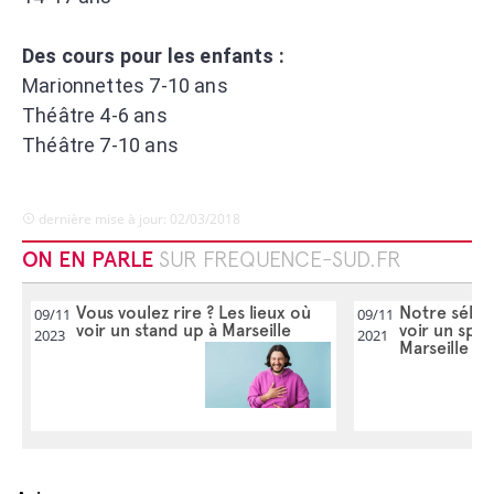
Des cours pour les enfants :
Marionnettes 7-10 ans
Théâtre 4-6 ans
Théâtre 7-10 ans
dernière mise à jour: 02/03/2018
ON EN PARLE
SUR FREQUENCE-SUD.FR
Vous voulez rire ? Les lieux où
Notre sélec
09/11
09/11
voir un stand up à Marseille
voir un spec
2023
2021
Marseille