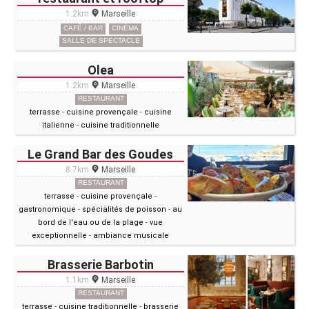
1.2km
Marseille
CAFÉ / BAR
CINÉMA
SALLE DE SPECTACLE
Olea
1.2km
Marseille
RESTAURANT
terrasse
-
cuisine provençale
-
cuisine
italienne
-
cuisine traditionnelle
Le Grand Bar des Goudes
8.7km
Marseille
RESTAURANT
terrasse
-
cuisine provençale
-
gastronomique
-
spécialités de poisson
-
au
bord de l'eau ou de la plage
-
vue
exceptionnelle
-
ambiance musicale
Brasserie Barbotin
1.1km
Marseille
RESTAURANT
terrasse
-
cuisine traditionnelle
-
brasserie