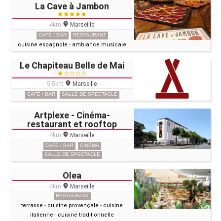
La Cave à Jambon
4km
Marseille
CAFÉ / BAR
RESTAURANT
cuisine espagnole
-
ambiance musicale
Le Chapiteau Belle de Mai
5.5km
Marseille
CAFÉ / BAR
SALLE DE SPECTACLE
Artplexe - Cinéma-
restaurant et rooftop
4km
Marseille
CAFÉ / BAR
CINÉMA
SALLE DE SPECTACLE
Olea
4km
Marseille
RESTAURANT
terrasse
-
cuisine provençale
-
cuisine
italienne
-
cuisine traditionnelle