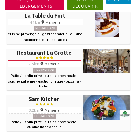
HÉBERGEMENTS
DÉCOUVRIR
La Table du Fort
4.1km
Marseille
RESTAURANT
cuisine provençale
-
gastronomique
-
cuisine
traditionnelle
-
Pass Tables
Restaurant La Grotte
7.5km
Marseille
RESTAURANT
Patio / Jardin privé
-
cuisine provençale
-
cuisine italienne
-
gastronomique
-
pizzeria
-
bistrot
Sam Kitchen
3.2km
Marseille
RESTAURANT
Patio / Jardin privé
-
cuisine provençale
-
cuisine traditionnelle