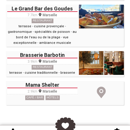
Le Grand Bar des Goudes
7.7km
Marseille
RESTAURANT
terrasse
-
cuisine provençale
-
gastronomique
-
spécialités de poisson
-
au
bord de l'eau ou de la plage
-
vue
exceptionnelle
-
ambiance musicale
Brasserie Barbotin
3.9km
Marseille
RESTAURANT
terrasse
-
cuisine traditionnelle
-
brasserie
Mama Shelter
2.9km
Marseille
CAFÉ / BAR
HÔTELS