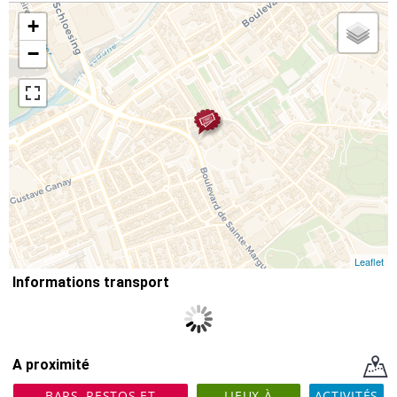
+
−
Leaflet
Informations transport
A proximité
BARS, RESTOS ET
LIEUX À
ACTIVITÉS