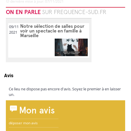
dernière mise à jour: 07/11/2021
ON EN PARLE
SUR FREQUENCE-SUD.FR
Notre sélection de salles pour
09/11
voir un spectacle en famille à
2021
Marseille
Avis
Ce lieu ne dispose pas encore d'avis. Soyez le premier à en laisser
un.
Mon avis
déposer mon avis