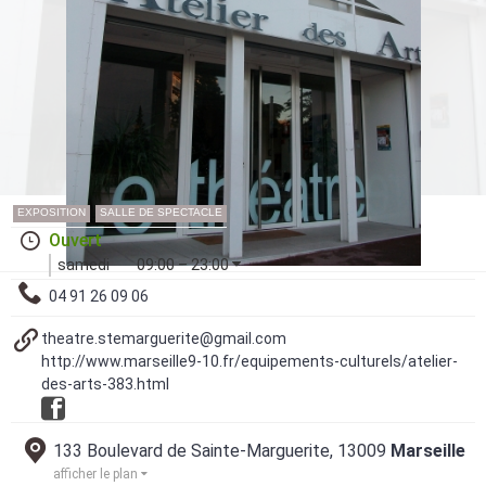
EXPOSITION
SALLE DE SPECTACLE
Ouvert
samedi
09:00 – 23:00
04 91 26 09 06
theatre.stemarguerite@gmail.com
http://www.marseille9-10.fr/equipements-culturels/atelier-
des-arts-383.html
133 Boulevard de Sainte-Marguerite, 13009
Marseille
afficher le plan