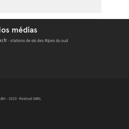
os médias
ki.fr
- stations de ski des Alpes du sud
 .db1 - 2023 - Ifestival SARL