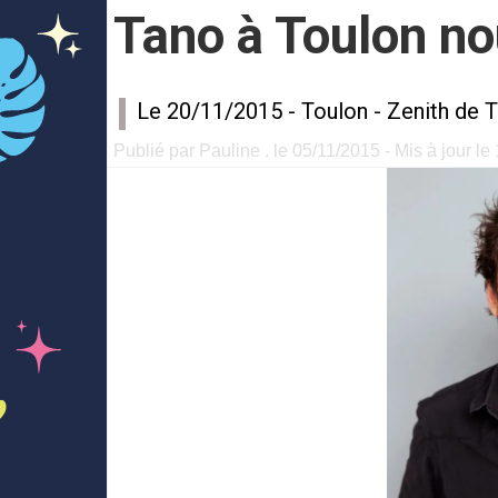
Tano à Toulon no
Le 20/11/2015 -
Toulon
-
Zenith de 
Publié par Pauline . le 05/11/2015 - Mis à jour le