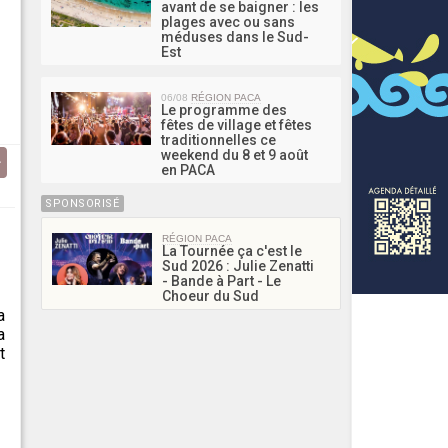
avant de se baigner : les
plages avec ou sans
méduses dans le Sud-
Est
06/08
RÉGION PACA
Le programme des
fêtes de village et fêtes
traditionnelles ce
weekend du 8 et 9 août
en PACA
SPONSORISÉ
RÉGION PACA
La Tournée ça c'est le
Sud 2026 : Julie Zenatti
- Bande à Part - Le
Choeur du Sud
a
a
t