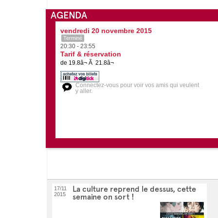
AGENDA
vendredi 20 novembre 2015
Terminé
20:30 - 23:55
Tarif & réservation
de 19.8â¬ Ã 21.8â¬
Connectez-vous pour voir vos amis qui veulent
y aller.
La culture reprend le dessus, cette
17/11
2015
semaine on sort !