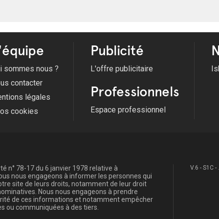
'équipe
Publicité
N
i sommes nous ?
L'offre publicitaire
Is
us contacter
Professionnels
ntions légales
Espace professionnel
fos cookies
é n° 78-17 du 6 janvier 1978 relative à
V.6 - S1C -
, nous nous engageons à informer les personnes qui
re site de leurs droits, notamment de leur droit
s nominatives. Nous nous engageons à prendre
curité de ces informations et notamment empêcher
s ou communiquées à des tiers.