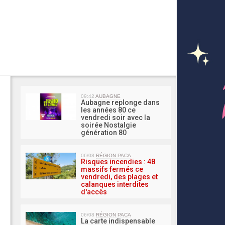
MA 
09:42
AUBAGNE
Aubagne replonge dans
les années 80 ce
vendredi soir avec la
soirée Nostalgie
génération 80
06/08
RÉGION PACA
Risques incendies : 48
massifs fermés ce
vendredi, des plages et
calanques interdites
d'accès
06/08
RÉGION PACA
La carte indispensable