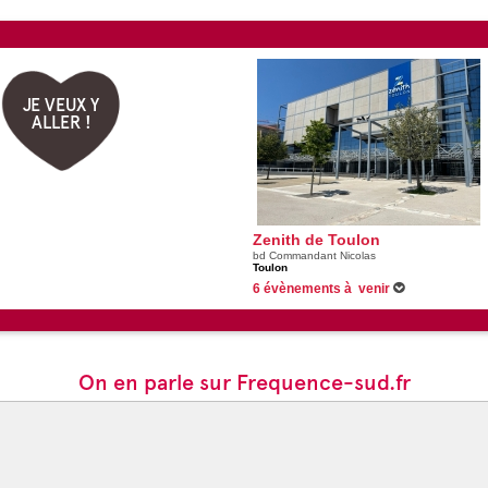
JE VEUX Y
ALLER !
Zenith de Toulon
bd Commandant Nicolas
Toulon
6 évènements à venir
06/12/2026 -
Christophe Maé
03/02/2027 -
Les Etoiles du Cirque de Pékin
19/02/2027 -
Redouane Bougheraba - Mon pr
27/03/2027 -
L'âge bête
Voir tous les évènements
On en parle sur Frequence-sud.fr