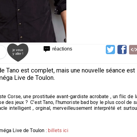
réactions
je veux
y aller !
e Tano est complet, mais une nouvelle séance est
éga Live de Toulon.
ste Corse, une prostituée avant-gardiste acrobate , un flic de l
ise des jeux ? C'est Tano, l'humoriste bad boy le plus cool de s
cle intelligent , orginal, merveilleusement interprété et surtou
éga Live de Toulon :
billets ici