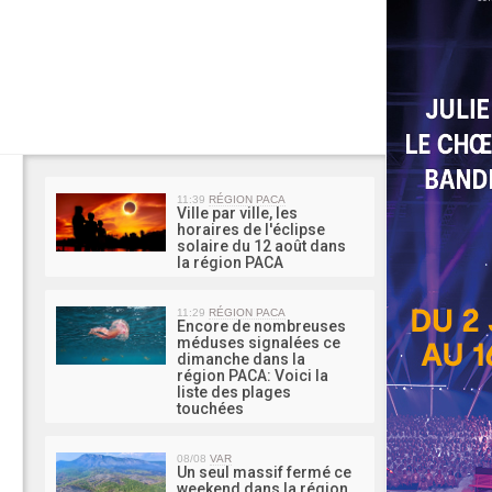
MA 
11:39
RÉGION PACA
Ville par ville, les
horaires de l'éclipse
solaire du 12 août dans
la région PACA
11:29
RÉGION PACA
Encore de nombreuses
méduses signalées ce
dimanche dans la
région PACA: Voici la
liste des plages
touchées
08/08
VAR
Un seul massif fermé ce
weekend dans la région