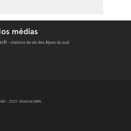
os médias
ki.fr
- stations de ski des Alpes du sud
 .db1 - 2023 - Ifestival SARL