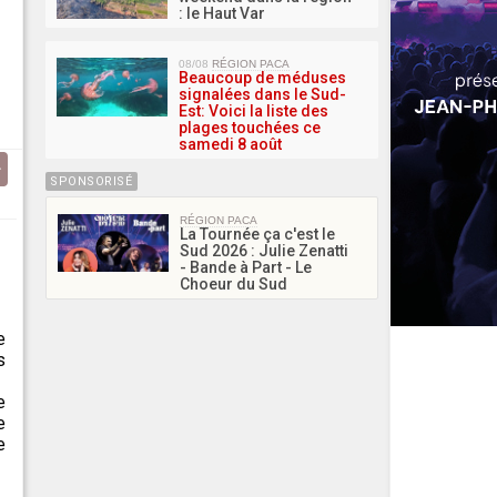
: le Haut Var
08/08
RÉGION PACA
Beaucoup de méduses
signalées dans le Sud-
Est: Voici la liste des
plages touchées ce
samedi 8 août
SPONSORISÉ
RÉGION PACA
La Tournée ça c'est le
Sud 2026 : Julie Zenatti
- Bande à Part - Le
Choeur du Sud
e
s
e
e
e