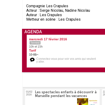
Compagnie Les Crapules
Acteur : Serge Nicolau, Nadine Nicolau
Auteur : Les Crapules
Metteur en scène : Les Crapules
AGENDA
mercredi 17 février 2016
Terminé
10h et 15h
Tarif
10-8â¬
Connectez-vous pour voir vos amis qui veulent
y aller.
Les spectacles enfants à découvrir à
01/02
2
2016
2
Marseille pendant les vacances