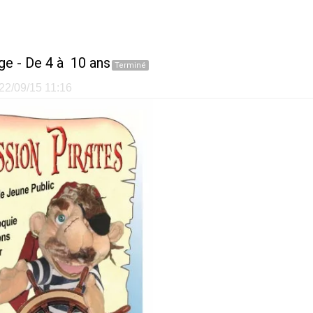
ge
- De 4 à 10 ans
Terminé
 22/09/15 11:16