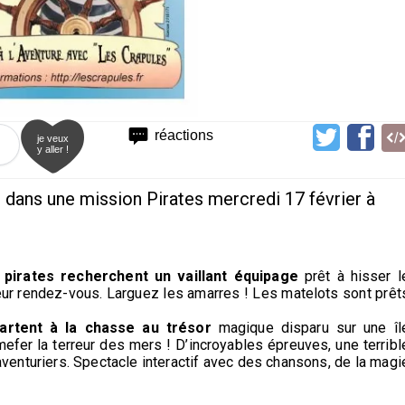
réactions
je veux
y aller !
dans une mission Pirates mercredi 17 février à
 pirates recherchent un vaillant équipage
prêt à hisser l
leur rendez-vous. Larguez les amarres ! Les matelots sont prêt
artent à la chasse au trésor
magique disparu sur une îl
efer la terreur des mers ! D’incroyables épreuves, une terribl
aventuriers. Spectacle interactif avec des chansons, de la magi