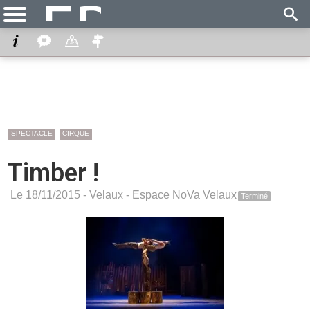
SPECTACLE
CIRQUE
Timber !
Le 18/11/2015 -
Velaux
-
Espace NoVa Velaux
Terminé